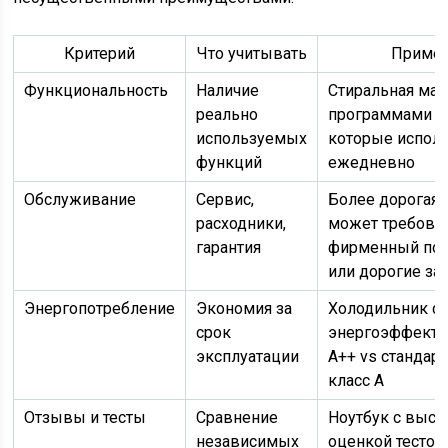
Критерий
Что учитывать
Приме
Функциональность
Наличие
Стиральная маш
реально
программами vs
используемых
которые испол
функций
ежедневно
Обслуживание
Сервис,
Более дорогая
расходники,
может требова
гарантия
фирменный по
или дорогие за
Энергопотребление
Экономия за
Холодильник с
срок
энергоэффект
эксплуатации
A++ vs стандар
класс A
Отзывы и тесты
Сравнение
Ноутбук с высо
независимых
оценкой тестов,