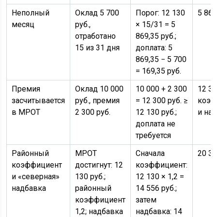
Неполный
Оклад 5 700
Порог: 12 130
5 869
месяц
руб.,
× 15/31 = 5
отработано
869,35 руб.;
15 из 31 дня
доплата: 5
869,35 − 5 700
= 169,35 руб.
Премия
Оклад 10 000
10 000 + 2 300
12 30
засчитывается
руб., премия
= 12 300 руб. ≥
коэф
в МРОТ
2 300 руб.
12 130 руб.;
и на
доплата не
требуется
Районный
МРОТ
Сначала
20 37
коэффициент
достигнут: 12
коэффициент:
и «северная»
130 руб.;
12 130 × 1,2 =
надбавка
районный
14 556 руб.;
коэффициент
затем
1,2; надбавка
надбавка: 14