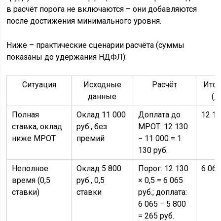
в расчёт порога не включаются – они добавляются
после достижения минимального уровня.
Ниже – практические сценарии расчёта (суммы
показаны до удержания НДФЛ):
Ситуация
Исходные
Расчёт
Итог
данные
(д
Полная
Оклад 11 000
Доплата до
12 13
ставка, оклад
руб., без
МРОТ: 12 130
ниже МРОТ
премий
− 11 000 = 1
130 руб.
Неполное
Оклад 5 800
Порог: 12 130
6 065
время (0,5
руб., 0,5
× 0,5 = 6 065
ставки)
ставки
руб.; доплата:
6 065 − 5 800
= 265 руб.