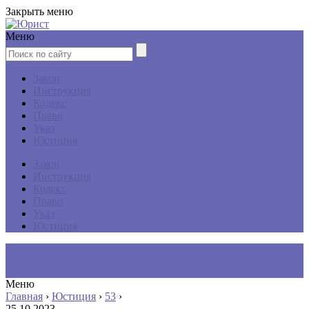
Закрыть меню
Меню
Закон
Инструкция
Кодекс
Право
Указ
Юстиция
Закон
Инструкция
Кодекс
Право
Указ
Юстиция
Меню
Главная
›
Юстиция
›
53
›
25.10.2023