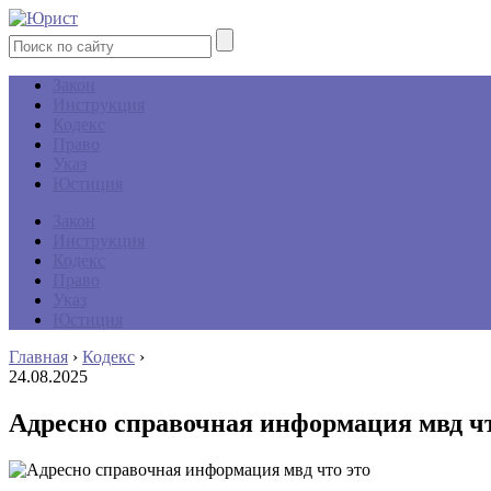
Закон
Инструкция
Кодекс
Право
Указ
Юстиция
Закон
Инструкция
Кодекс
Право
Указ
Юстиция
Главная
›
Кодекс
›
24.08.2025
Адресно справочная информация мвд чт