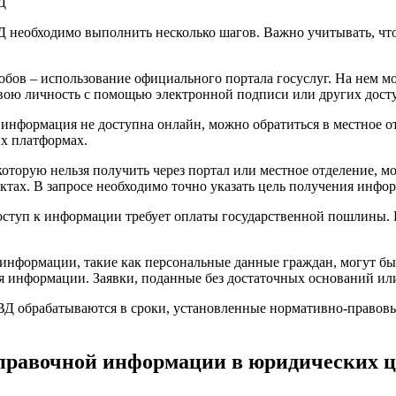
необходимо выполнить несколько шагов. Важно учитывать, что 
бов – использование официального портала госуслуг. На нем м
ь свою личность с помощью электронной подписи или других дост
 информация не доступна онлайн, можно обратиться в местное от
х платформах.
оторую нельзя получить через портал или местное отделение, м
ктах. В запросе необходимо точно указать цель получения инфор
оступ к информации требует оплаты государственной пошлины. Р
нформации, такие как персональные данные граждан, могут быт
я информации. Заявки, поданные без достаточных оснований ил
 обрабатываются в сроки, установленные нормативно-правовыми
справочной информации в юридических ц