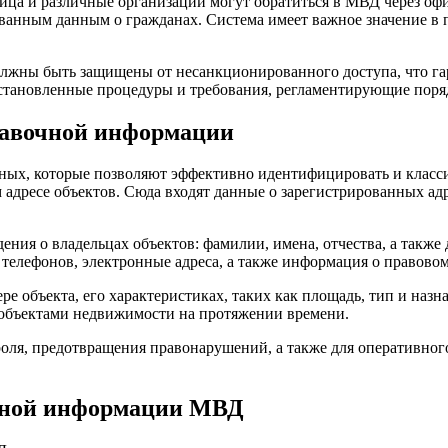
ца и различные организации могут обратиться в МВД через офи
анным данным о гражданах. Система имеет важное значение в пр
олжны быть защищены от несанкционированного доступа, что га
становленные процедуры и требования, регламентирующие поряд
правочной информации
ных, которые позволяют эффективно идентифицировать и класс
 адресе объектов. Сюда входят данные о зарегистрированных а
ения о владельцах объектов: фамилии, имена, отчества, а такж
елефонов, электронные адреса, а также информация о правовом 
 объекта, его характеристиках, таких как площадь, тип и назна
с объектами недвижимости на протяжении времени.
оля, предотвращения правонарушений, а также для оперативного
очной информации МВД