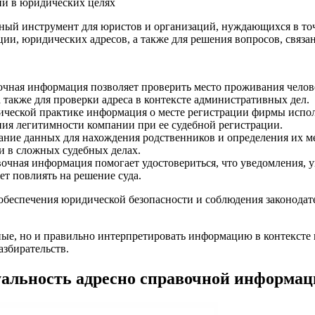
ный инструмент для юристов и организаций, нуждающихся в то
ии, юридических адресов, а также для решения вопросов, связа
чная информация позволяет проверить место проживания челове
а также для проверки адреса в контексте административных дел.
ческой практике информация о месте регистрации фирмы исполь
ния легитимности компании при ее судебной регистрации.
ние данных для нахождения родственников и определения их ме
и в сложных судебных делах.
очная информация помогает удостовериться, что уведомления, 
ет повлиять на решение суда.
обеспечения юридической безопасности и соблюдения законодате
ые, но и правильно интерпретировать информацию в контексте 
азбирательств.
уальность адресно справочной информа