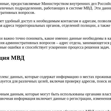
нные, предоставляемые Министерством внутренних дел Российс
азличных подразделениях, работающих в системе МВД. Эти данн
тративных вопросов.
ет удобный доступ к необходимым контактам и адресам, позвол
 адреса территориальных органов, отделений полиции, а также
и важно точно понимать, какие именно данные необходимы в ка
ния административных вопросов – адрес отдела, занимающегося 
ые ошибки и способствует ускорению процесса решения задач.
ация МВД
лекс данных, которые содержат информацию о местах проживан
зуется для различных целей, включая проверку адресов, поиск 
точным данным, которые могут быть использованы органами вла
равочная информация включает данные о регистрации, изменени