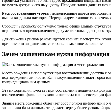
Прописка указывает точный адрес проживания владельца паспо
получить доступ к его имуществу. Передача таких данных нез
Распространенные угрозы:
использование адреса для оформле
имени владельца паспорта. Нередко адрес становится ключевы
Сообщать прописку допустимо
только официальным структурам
ограничиться предоставлением документа только для просмотра
Для снижения рисков рекомендуется хранить паспорт так, чтоб
причине они запрашиваются и есть ли законное основание.
Зачем мошенникам нужна информация 
Место рождения используется при восстановлении доступа к о
подтверждения личности. Если злоумышленник знает город или
конфиденциальным данным.
Эта информация помогает при составлении поддельных докумен
изготовлении фальшивых копий паспорта или регистрации фи
Знание места рождения облегчает сбор полной информации о ч
записи или базы данных, что делает жертву более уязвимой дл