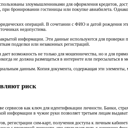
использованы злоумышленниками для оформления кредитов, дост
, при бронировании гостиницы или покупке авиабилета. Однако
ридических операций. В сочетании с ФИО и датой рождения эт
сточниках недопустима.
 закрытой информации. Эти данные используются для проверки 
ыткам подделки или незаконных регистраций.
 дает возможность не только для мошенничества, но и для прям
икогда не должна размещаться в интернете или пересылаться в м
нциальным данным. Копия документа, содержащая эти элементы,
авляют риск
ве сервисов как ключ для идентификации личности. Банки, стр
акой информации в чужие руки позволяет третьим лицам выдавать
в, регистрации сим-карт, получения доступа к личным кабинет
анные с проверкой личности, что открывает путь к хищению фин