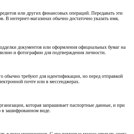
кредитов или других финансовых операций. Передавать эти
в. В интернет-магазинах обычно достаточно указать имя,
 подделки документов или оформления официальных бумаг на
амилию и фотографию для подтверждения личности.
го обычно требуют для идентификации, но перед отправкой
лектронной почте или в мессенджерах.
рганизации, которая запрашивает паспортные данные, и при
о в зашифрованном виде.
сть в руки мошенников. С его помощью можно открыть счета,