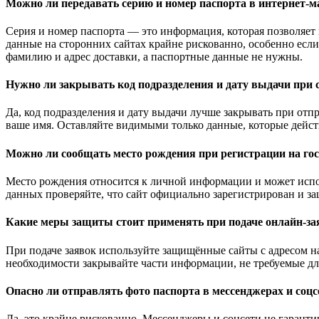
Можно ли передавать серию и номер паспорта в интернет-м
Серия и номер паспорта — это информация, которая позволяет
данные на сторонних сайтах крайне рискованно, особенно если
фамилию и адрес доставки, а паспортные данные не нужны.
Нужно ли закрывать код подразделения и дату выдачи при 
Да, код подразделения и дату выдачи лучше закрывать при от
ваше имя. Оставляйте видимыми только данные, которые дейс
Можно ли сообщать место рождения при регистрации на го
Место рождения относится к личной информации и может испол
данных проверяйте, что сайт официально зарегистрирован и з
Какие меры защиты стоит применять при подаче онлайн-з
При подаче заявок используйте защищённые сайты с адресом н
необходимости закрывайте части информации, не требуемые дл
Опасно ли отправлять фото паспорта в мессенджерах и соцс
Да, это крайне рискованно. Мессенджеры и соцсети не гарант