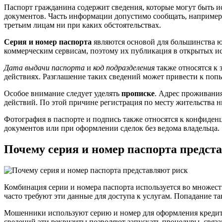
Паспорт гражданина содержит сведения, которые могут быть 
документов. Часть информации допустимо сообщать, например
третьим лицам ни при каких обстоятельствах.
Серия и номер паспорта
являются основой для большинства ю
коммерческим сервисам, поэтому их публикация в открытых и
Дата выдачи паспорта
и
код подразделения
также относятся к
действиях. Разглашение таких сведений может привести к поп
Особое внимание следует уделять
прописке
. Адрес проживания
действий. По этой причине регистрация по месту жительства н
Фотография в паспорте и подпись также относятся к конфиде
документов или при оформлении сделок без ведома владельца.
Почему серия и номер паспорта предст
Комбинация серии и номера паспорта используется во множест
часто требуют эти данные для доступа к услугам. Попадание т
Мошенники используют серию и номер для оформления кредито
сведений эти реквизиты позволяют запускать процедуры, связ