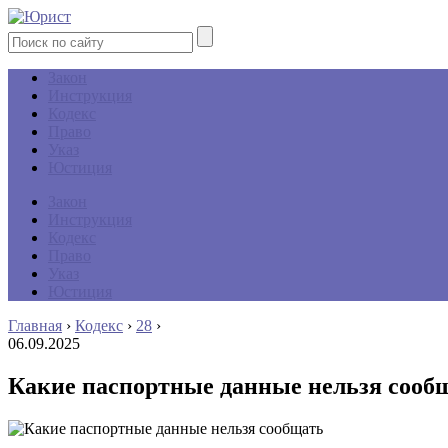
Закон
Инструкция
Кодекс
Право
Указ
Юстиция
Закон
Инструкция
Кодекс
Право
Указ
Юстиция
Главная
›
Кодекс
›
28
›
06.09.2025
Какие паспортные данные нельзя сооб