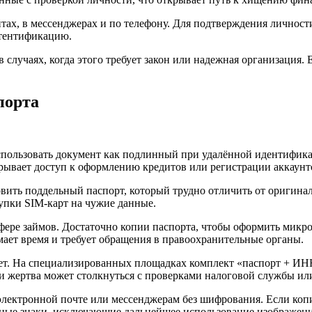
тах, в мессенджерах и по телефону. Для подтверждения личнос
утентификацию.
в случаях, когда этого требует закон или надежная организация.
порта
спользовать документ как подлинный при удалённой идентифик
рывает доступ к оформлению кредитов или регистрации аккаунто
вить поддельный паспорт, который трудно отличить от оригинал
упки SIM-карт на чужие данные.
ере займов. Достаточно копии паспорта, чтобы оформить микро
ает время и требует обращения в правоохранительные органы.
нет. На специализированных площадках комплект «паспорт + И
 жертва может столкнуться с проверками налоговой службы ил
 электронной почте или мессенджерам без шифрования. Если коп
ные знаки, исключающие дальнейшее использование изображения