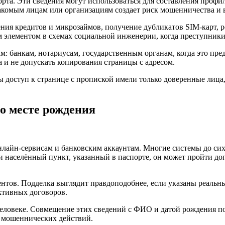
рта. Эти сведения могут использоваться для составления профи
накомым лицам или организациям создает риск мошенничества и
ния кредитов и микрозаймов, получение дубликатов SIM-карт, 
м элементом в схемах социальной инженерии, когда преступник
: банкам, нотариусам, государственным органам, когда это пре
 и не допускать копирования страницы с адресом.
ы доступ к странице с пропиской имели только доверенные лица,
о месте рождения
нлайн-сервисам и банковским аккаунтам. Многие системы до сих
 населённый пункт, указанный в паспорте, он может пройти до
тов. Подделка выглядит правдоподобнее, если указаны реальны
ктивных договоров.
еловеке. Совмещение этих сведений с ФИО и датой рождения по
я мошеннических действий.