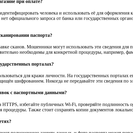
агазине при оплате?
 идентифицировать человека и использовать её для оформления 
 нет официального запроса от банка или государственных органо
сканировании паспорта?
правке сканов. Мошенники могут использовать эти сведения для
твительно необходимы для конкретной процедуры, например, ф
сударственных порталах?
ьзоваться для кражи личности. На государственных порталах е
ащищён шифрованием. Никогда не передавайте эти сведения по э
аявок с паспортными данными?
а HTTPS, избегайте публичных Wi-Fi, проверяйте подлинность о
я процедуры. Также стоит сохранять копии документов локальн
етях?
ируют полноценную защиту данных, и фото паспорта может попа