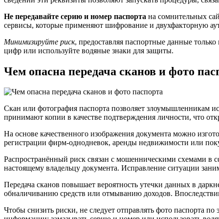
Не передавайте серию и номер паспорта
на сомнительных сай
сервисы, которые применяют шифрование и двухфакторную а
Минимизируйте риск
, предоставляя паспортные данные только 
цифр или используйте водяные знаки для защиты.
Чем опасна передача сканов и фото пас
Скан или фотография паспорта позволяет злоумышленникам и
принимают копии в качестве подтверждения личности, что отк
На основе качественного изображения документа можно изгото
регистрации фирм-однодневок, аренды недвижимости или пок
Распространённый риск связан с мошенническими схемами в сф
настоящему владельцу документа. Исправление ситуации заним
Передача сканов повышает вероятность утечки данных в дарк
обналичиванию средств или отмыванию доходов. Впоследствии
Чтобы снизить риски, не следует отправлять фото паспорта по
информации: замазывать серию и номер или использовать водя