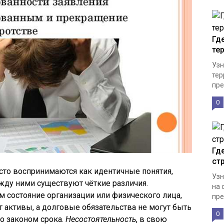
Гд
те
Узн
тер
пре
0
Гд
ст
асто воспринимаются как идентичные понятия,
Узн
жду ними существуют чёткие различия.
на 
м состояние организации или физического лица,
пре
 активы, а долговые обязательства не могут быть
0
о законом срока.
Несостоятельность
, в свою