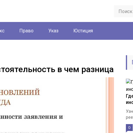
кс
Право
Указ
Юстиция
стоятельность в чем разница
Гд
ин
Узн
рее
0