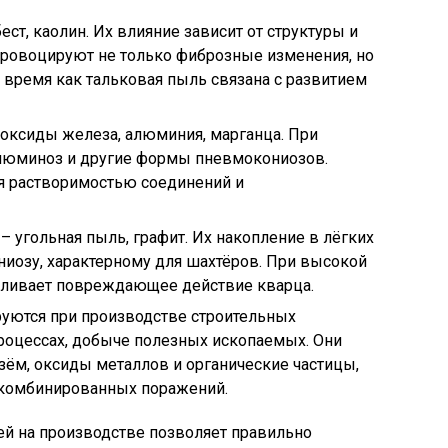
ест, каолин. Их влияние зависит от структуры и
провоцируют не только фиброзные изменения, но
о время как тальковая пыль связана с развитием
 оксиды железа, алюминия, марганца. При
люминоз и другие формы пневмокониозов.
я растворимостью соединений и
– угольная пыль, графит. Их накопление в лёгких
иозу, характерному для шахтёров. При высокой
иливает повреждающее действие кварца.
уются при производстве строительных
роцессах, добыче полезных ископаемых. Они
ём, оксиды металлов и органические частицы,
 комбинированных поражений.
ей на производстве позволяет правильно