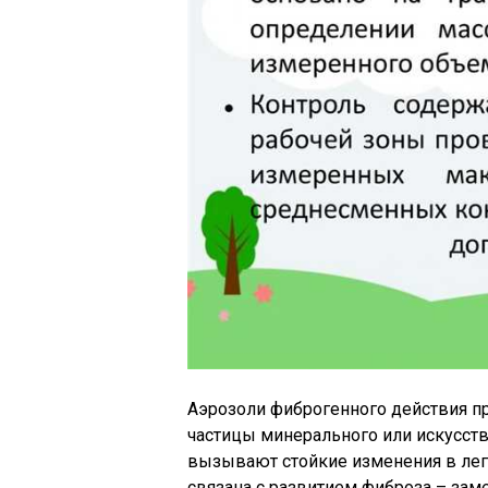
Аэрозоли фиброгенного действия п
частицы минерального или искусст
вызывают стойкие изменения в лего
связана с развитием фиброза – зам