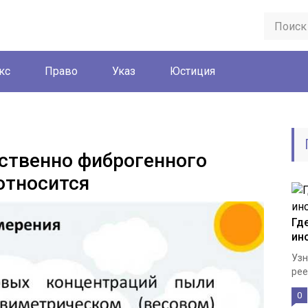
кс
Право
Указ
Юстиция
ственно фиброгенного
относится
Гд
ин
Узн
рее
0