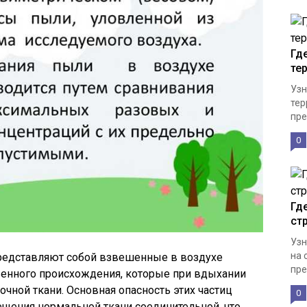
Гд
те
Узн
тер
пре
0
Гд
ст
Узн
на 
редставляют собой взвешенные в воздухе
пре
венного происхождения, которые при вдыхании
чной ткани. Основная опасность этих частиц
0
ещения нормальной ткани соединительной, что