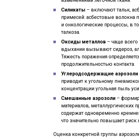
изменениями лёгочной ткани.
Силикаты
– включают тальк, асб
примесей: асбестовые волокна 
и онкологические процессы, в т
талкоза.
Оксиды металлов
– чаще всего
вдыхании вызывают сидероз, а
Тяжесть поражения определяетс
продолжительностью контакта.
Углеродсодержащие аэрозоли
приводит к угольному пневмокон
концентрации угольная пыль ус
Смешанные аэрозоли
– формир
материалов, металлургических п
содержат одновременно кремнез
что значительно повышает риск
Оценка конкретной группы аэрозол