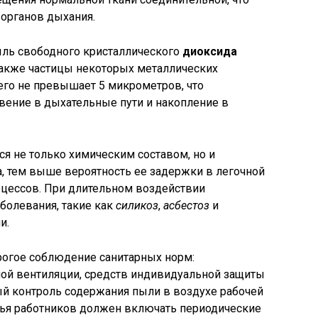
 органов дыхания.
ыль свободного кристаллического
диоксида
а также частицы некоторых металлических
его не превышает 5 микрометров, что
вение в дыхательные пути и накопление в
ся не только химическим составом, но и
, тем выше вероятность ее задержки в легочной
оцессов. При длительном воздействии
олевания, такие как
силикоз
,
асбестоз
и
и.
рогое соблюдение санитарных норм:
ой вентиляции, средств индивидуальной защиты
ый контроль содержания пыли в воздухе рабочей
вья работников должен включать периодические