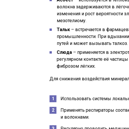
волокна задерживаются в лёгочн
изменения и рост вероятности 
мезотелиому.
Тальк
– встречается в фармацев
промышленности. При вдыхании 
путей и может вызывать талкоз.
Слюда
– применяется в электрот
регулярном контакте её части
фиброзом лёгких.
Для снижения воздействия минерал
Использовать системы локальн
Применять респираторы соотв
и волокнами.
Регулярно проводить медицин