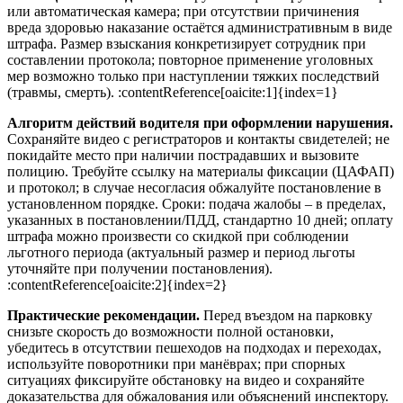
или автоматическая камера; при отсутствии причинения
вреда здоровью наказание остаётся административным в виде
штрафа. Размер взыскания конкретизирует сотрудник при
составлении протокола; повторное применение уголовных
мер возможно только при наступлении тяжких последствий
(травмы, смерть). :contentReference[oaicite:1]{index=1}
Алгоритм действий водителя при оформлении нарушения.
Сохраняйте видео с регистраторов и контакты свидетелей; не
покидайте место при наличии пострадавших и вызовите
полицию. Требуйте ссылку на материалы фиксации (ЦАФАП)
и протокол; в случае несогласия обжалуйте постановление в
установленном порядке. Сроки: подача жалобы – в пределах,
указанных в постановлении/ПДД, стандартно 10 дней; оплату
штрафа можно произвести со скидкой при соблюдении
льготного периода (актуальный размер и период льготы
уточняйте при получении постановления).
:contentReference[oaicite:2]{index=2}
Практические рекомендации.
Перед въездом на парковку
снизьте скорость до возможности полной остановки,
убедитесь в отсутствии пешеходов на подходах и переходах,
используйте поворотники при манёврах; при спорных
ситуациях фиксируйте обстановку на видео и сохраняйте
доказательства для обжалования или объяснений инспектору.