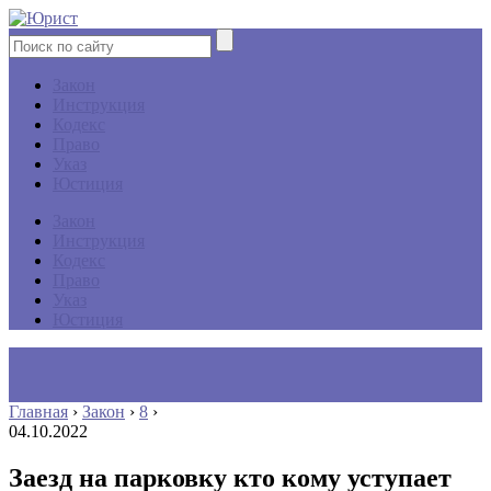
Закон
Инструкция
Кодекс
Право
Указ
Юстиция
Закон
Инструкция
Кодекс
Право
Указ
Юстиция
Главная
›
Закон
›
8
›
04.10.2022
Заезд на парковку кто кому уступает