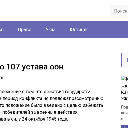
кс
Право
Указ
Юстиция
ю 107 устава оон
оложение о том, что действия государств-
Ка
в период конфликта не подлежат рассмотрению
жк
Это положение было введено с целью избежать
Пош
-победителей за военные действия,
кви
а в силу 24 октября 1945 года.
в...