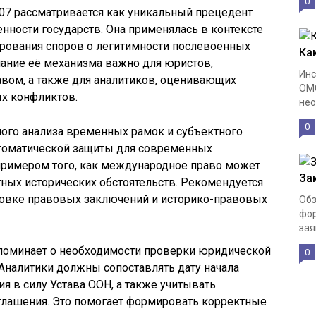
0
07 рассматривается как уникальный прецедент
нности государств. Она применялась в контексте
рования споров о легитимности послевоенных
Ка
ание её механизма важно для юристов,
Инс
ом, а также для аналитиков, оценивающих
ОМС
х конфликтов.
нео
0
ного анализа временных рамок и субъектного
втоматической защиты для современных
примером того, как международное право может
За
ных исторических обстоятельств. Рекомендуется
товке правовых заключений и историко-правовых
Обз
фор
зая
апоминает о необходимости проверки юридической
0
Аналитики должны сопоставлять дату начала
я в силу Устава ООН, а также учитывать
лашения. Это помогает формировать корректные