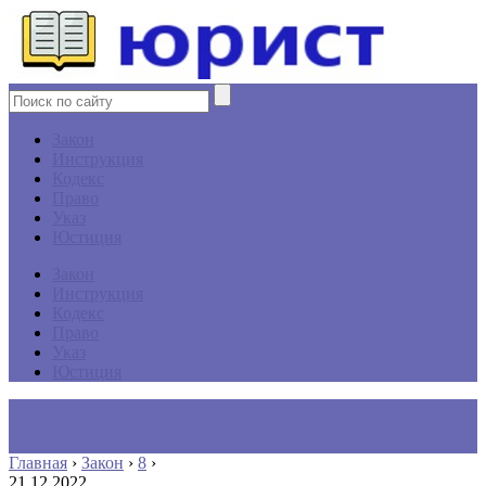
Закон
Инструкция
Кодекс
Право
Указ
Юстиция
Закон
Инструкция
Кодекс
Право
Указ
Юстиция
Главная
›
Закон
›
8
›
21.12.2022