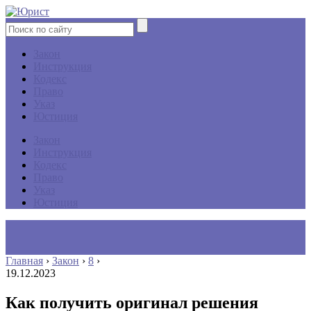
Закон
Инструкция
Кодекс
Право
Указ
Юстиция
Закон
Инструкция
Кодекс
Право
Указ
Юстиция
Главная
›
Закон
›
8
›
19.12.2023
Как получить оригинал решения