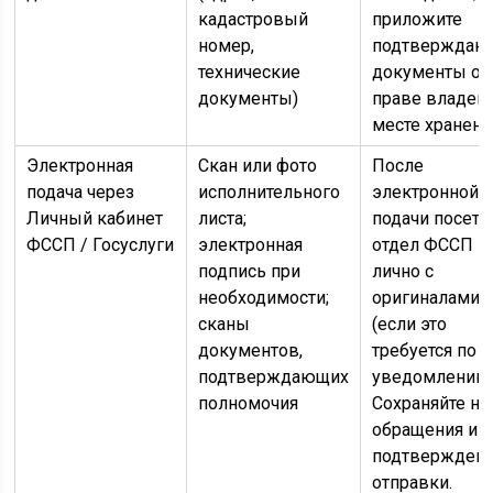
кадастровый
приложите
номер,
подтверждаю
технические
документы о
документы)
праве владен
месте хранени
Электронная
Скан или фото
После
подача через
исполнительного
электронной
Личный кабинет
листа;
подачи посети
ФССП / Госуслуги
электронная
отдел ФССП
подпись при
лично с
необходимости;
оригиналами
сканы
(если это
документов,
требуется по
подтверждающих
уведомлению)
полномочия
Сохраняйте н
обращения и
подтвержден
отправки.