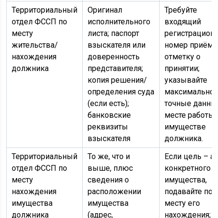
Территориальный
Оригинал
Требуйте
отдел ФССП по
исполнительного
входящий
месту
листа; паспорт
регистрацион
жительства/
взыскателя или
номер приёма
нахождения
доверенность
отметку о
должника
представителя;
принятии;
копия решения/
указывайте
определения суда
максимально
(если есть);
точные данны
банковские
месте работы 
реквизиты
имуществе
взыскателя
должника.
Территориальный
То же, что и
Если цель – а
отдел ФССП по
выше, плюс
конкретного
месту
сведения о
имущества,
нахождения
расположении
подавайте по
имущества
имущества
месту его
должника
(адрес,
нахождения;