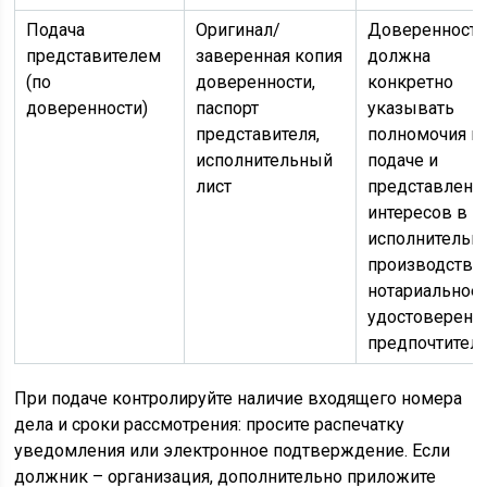
Подача
Оригинал/
Доверенност
представителем
заверенная копия
должна
(по
доверенности,
конкретно
доверенности)
паспорт
указывать
представителя,
полномочия п
исполнительный
подаче и
лист
представлен
интересов в
исполнительн
производстве;
нотариальное
удостоверени
предпочтитель
При подаче контролируйте наличие входящего номера
дела и сроки рассмотрения: просите распечатку
уведомления или электронное подтверждение. Если
должник – организация, дополнительно приложите