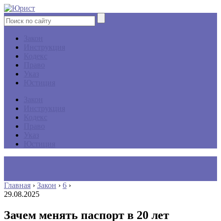
Закон
Инструкция
Кодекс
Право
Указ
Юстиция
Закон
Инструкция
Кодекс
Право
Указ
Юстиция
Главная
›
Закон
›
6
›
29.08.2025
Зачем менять паспорт в 20 лет