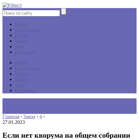
Закон
Инструкция
Кодекс
Право
Указ
Юстиция
Закон
Инструкция
Кодекс
Право
Указ
Юстиция
Главная
›
Закон
›
4
›
27.01.2023
Если нет кворума на общем собрании