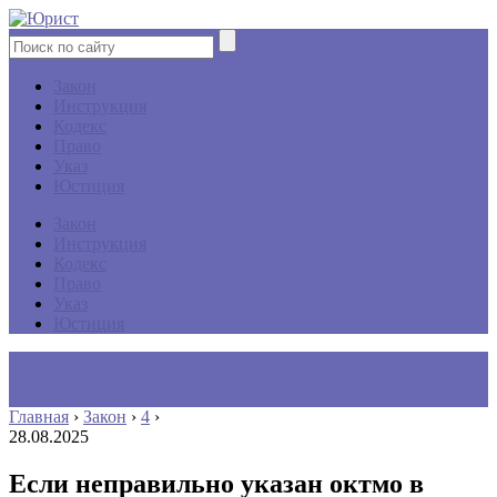
Закон
Инструкция
Кодекс
Право
Указ
Юстиция
Закон
Инструкция
Кодекс
Право
Указ
Юстиция
Главная
›
Закон
›
4
›
28.08.2025
Если неправильно указан октмо в