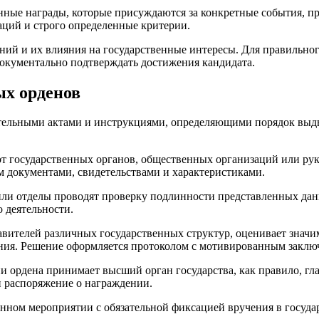
ные награды, которые присуждаются за конкретные события, пр
аций и строго определенные критерии.
ий и их влияния на государственные интересы. Для правильног
документально подтверждать достижения кандидата.
ых орденов
тельными актами и инструкциями, определяющими порядок выдв
т государственных органов, общественных организаций или ру
 документами, свидетельствами и характеристиками.
и отделы проводят проверку подлинности представленных данн
 деятельности.
авителей различных государственных структур, оценивает значи
ения. Решение оформляется протоколом с мотивированным заклю
 ордена принимает высший орган государства, как правило, гла
 распоряжение о награждении.
енном мероприятии с обязательной фиксацией вручения в госуда