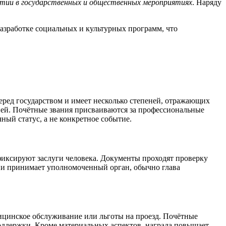
стии в государственных и общественных мероприятиях
. Наряду
разработке социальных и культурных программ, что
перед государством и имеет несколько степеней, отражающих
ней. Почётные звания присваиваются за профессиональные
ый статус, а не конкретное событие.
фиксируют заслуги человека. Документы проходят проверку
нии принимает уполномоченный орган, обычно глава
дицинское обслуживание или льготы на проезд. Почётные
поддержки. Кроме материальных аспектов, награда повышает