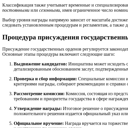
Классификация также учитывает временные и специализирован
постоянными
или
сезонными
, имея ограниченное число номин
Выбор уровня награды напрямую зависит от масштаба достижен
следовать установленным процедурам и регламентам, а также 
Процедура присуждения государственн
Присуждение государственных орденов регулируется законода
Основные этапы процедуры включают следующие шаги:
Выдвижение кандидатов:
Инициатива может исходить о
детализированным обоснованием заслуг, подтвержденным
Проверка и сбор информации:
Специальные комиссии ил
критериями награды, собирают рекомендации и справки о
Рассмотрение комиссии:
Комиссия, состоящая из предст
требованиям и приоритеты государства в сфере награжд
Утверждение награды:
Итоговое решение о присуждении
положительного решения издается официальный указ или
Официальное вручение:
Награда вручается на торжеств