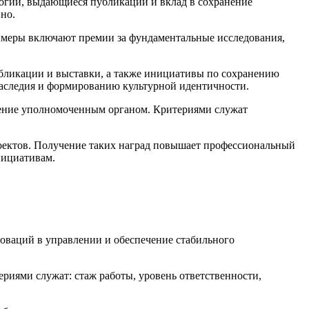
огий, выдающиеся публикации и вклад в сохранение
но.
римеры включают премии за фундаментальные исследования,
бликации и выставки, а также инициативы по сохранению
аследия и формированию культурной идентичности.
дение уполномоченным органом. Критериями служат
оектов. Получение таких наград повышает профессиональный
нициативам.
оваций в управлении и обеспечение стабильного
иями служат: стаж работы, уровень ответственности,