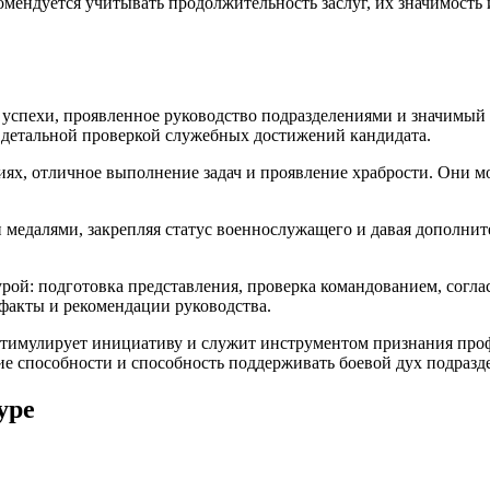
ендуется учитывать продолжительность заслуг, их значимость 
 успехи, проявленное руководство подразделениями и значимый
я детальной проверкой служебных достижений кандидата.
ях, отличное выполнение задач и проявление храбрости. Они мог
медалями, закрепляя статус военнослужащего и давая дополни
ой: подготовка представления, проверка командованием, согла
факты и рекомендации руководства.
тимулирует инициативу и служит инструментом признания профе
кие способности и способность поддерживать боевой дух подразд
уре