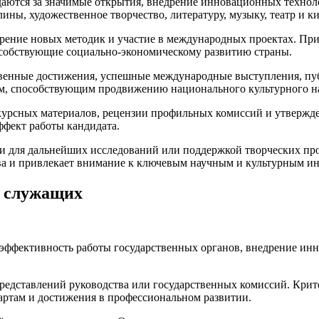
даются за значимые открытия, внедрение инновационных технол
ны, художественное творчество, литературу, музыку, театр и ки
едрение новых методик и участие в международных проектах. П
пособствующие социально-экономическому развитию страны.
твенные достижения, успешные международные выступления, пу
ам, способствующим продвижению национального культурного н
курсных материалов, рецензии профильных комиссий и утверж
ффект работы кандидата.
и для дальнейших исследований или поддержкой творческих пр
ва и привлекает внимание к ключевым научным и культурным и
х служащих
эффективность работы государственных органов, внедрение инн
едставлений руководства или государственных комиссий. Критер
артам и достижения в профессиональном развитии.