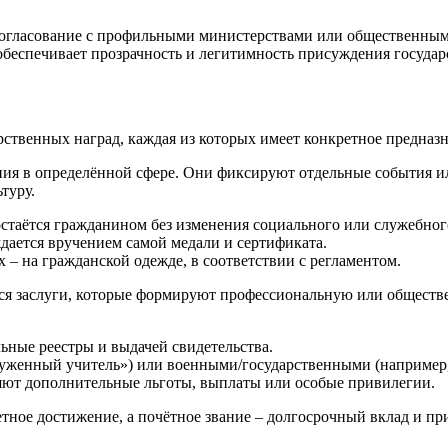
согласование с профильными министерствами или общественными
беспечивает прозрачность и легитимность присуждения государ
ственных наград, каждая из которых имеет конкретное предназ
ия в определённой сфере. Они фиксируют отдельные события или
туру.
остаётся гражданином без изменения социального или служебного
дается вручением самой медали и сертификата.
 – на гражданской одежде, в соответствии с регламентом.
ся заслуги, которые формируют профессиональную или обществ
ьные реестры и выдачей свидетельства.
уженный учитель») или военными/государственными (например,
яют дополнительные льготы, выплаты или особые привилегии.
ретное достижение, а почётное звание – долгосрочный вклад и п