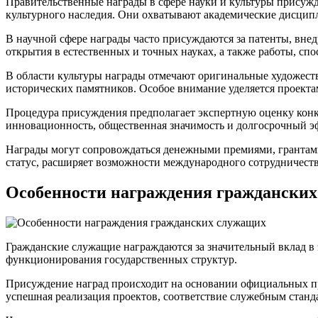
Правительственные награды в сфере науки и культуры присуж
культурного наследия. Они охватывают академические дисципли
В научной сфере награды часто присуждаются за патенты, вн
открытия в естественных и точных науках, а также работы, с
В области культуры награды отмечают оригинальные художес
исторических памятников. Особое внимание уделяется проект
Процедура присуждения предполагает экспертную оценку кон
инновационность, общественная значимость и долгосрочный э
Награды могут сопровождаться денежными премиями, грантам
статус, расширяет возможности международного сотрудничест
Особенности награждения граждански
Гражданские служащие награждаются за значительный вклад в 
функционирования государственных структур.
Присуждение наград происходит на основании официальных пр
успешная реализация проектов, соответствие служебным станд