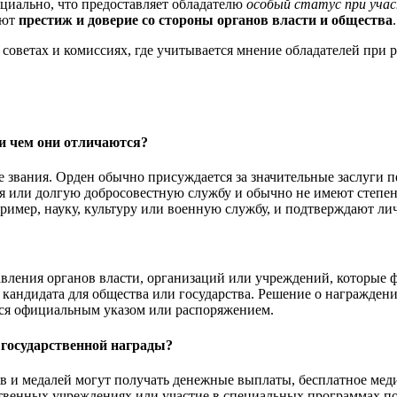
ициально, что предоставляет обладателю
особый статус при уча
уют
престиж и доверие со стороны органов власти и общества
.
советах и комиссиях, где учитывается мнение обладателей при 
и чем они отличаются?
е звания. Орден обычно присуждается за значительные заслуги 
ия или долгую добросовестную службу и обычно не имеют степе
имер, науку, культуру или военную службу, и подтверждают личн
вления органов власти, организаций или учреждений, которые 
 кандидата для общества или государства. Решение о награжде
ется официальным указом или распоряжением.
 государственной награды?
ов и медалей могут получать денежные выплаты, бесплатное ме
рственных учреждениях или участие в специальных программах 