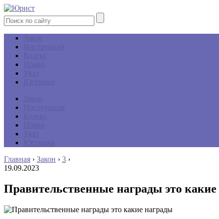
Закон
Инструкция
Кодекс
Право
Указ
Юстиция
Закон
Инструкция
Кодекс
Право
Указ
Юстиция
Главная
›
Закон
›
3
›
19.09.2023
Правительственные награды это какие