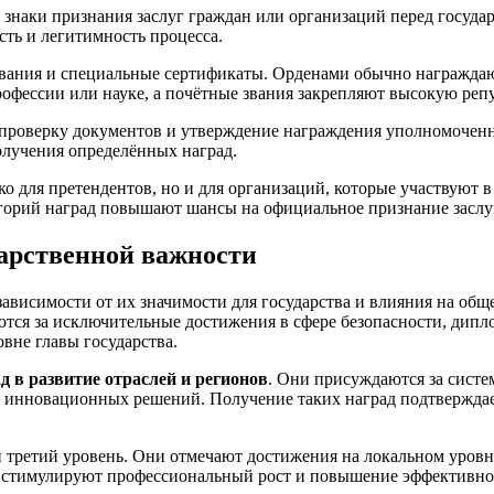
наки признания заслуг граждан или организаций перед государ
сть и легитимность процесса.
 звания и специальные сертификаты. Орденами обычно награждаю
рофессии или науке, а почётные звания закрепляют высокую реп
 проверку документов и утверждение награждения уполномоченн
олучения определённых наград.
ко для претендентов, но и для организаций, которые участвуют
горий наград повышают шансы на официальное признание заслу
дарственной важности
 зависимости от их значимости для государства и влияния на о
ются за исключительные достижения в сфере безопасности, дипл
вне главы государства.
д в развитие отраслей и регионов
. Они присуждаются за систе
ние инновационных решений. Получение таких наград подтвержд
 третий уровень. Они отмечают достижения на локальном уровне
 стимулируют профессиональный рост и повышение эффективнос