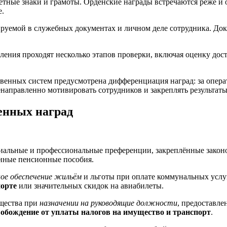
тные знаки и грамоты. Орденские награды встречаются реже и
е.
уемой в служебных документах и личном деле сотрудника. Док
ления проходят несколько этапов проверки, включая оценку до
твенных систем предусмотрена дифференциация наград: за опера
енаправленно мотивировать сотрудников и закреплять результаты
венных наград
иальные и профессиональные преференции, закреплённые законо
ные пенсионные пособия.
ое обеспечение жильём
и льготы при оплате коммунальных услуг
порте
или значительных скидок на авиабилеты.
щества при
назначении на руководящие должности
, предоставле
вобождение от уплаты налогов на имущество и транспорт
.