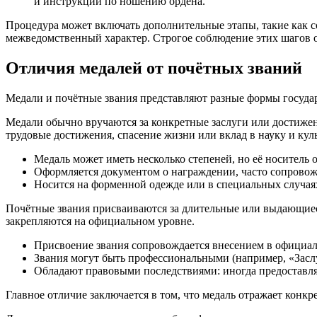
и инструкции по ношению ордена.
Процедура может включать дополнительные этапы, такие как 
межведомственный характер. Строгое соблюдение этих шагов о
Отличия медалей от почётных званий
Медали и почётные звания представляют разные формы государ
Медали обычно вручаются за конкретные заслуги или достижен
трудовые достижения, спасение жизни или вклад в науку и куль
Медаль может иметь несколько степеней, но её носитель 
Оформляется документом о награждении, часто сопровож
Носится на форменной одежде или в специальных случаях
Почётные звания присваиваются за длительные или выдающие
закрепляются на официальном уровне.
Присвоение звания сопровождается внесением в официал
Звания могут быть профессиональными (например, «Засл
Обладают правовыми последствиями: иногда предоставл
Главное отличие заключается в том, что медаль отражает конк