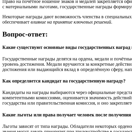
Право на почётное ношение знаков и медалей закрепляется оф
с материальными льготами, государственные награды формир
Некоторые награды дают возможность членства в специальных 
обеспечивает
влияние на принятие ключевых решений
.
Вопрос-ответ:
Какие существуют основные виды государственных наград 
Государственные награды делятся на ордена, медали и почётны
уровень достижения. Медали вручаются за конкретные действ
достижения или выдающийся вклад в определённую сферу, напр
Как определяется кандидат на государственную награду?
Кандидаты на награды выбираются через официальные предста
компетентными комиссиями, оценивается значимость действий
государства или правительственная комиссия, и оно закрепля
Какие льготы или права получает человек после получения
Льготы зависят от типа награды. Обладатели некоторых орден
звания могут давать приоритет при трудоустройстве в госуда