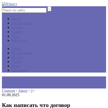
Закон
Инструкция
Кодекс
Право
Указ
Юстиция
Закон
Инструкция
Кодекс
Право
Указ
Юстиция
Главная
›
Закон
›
3
›
01.09.2025
Как написать что договор