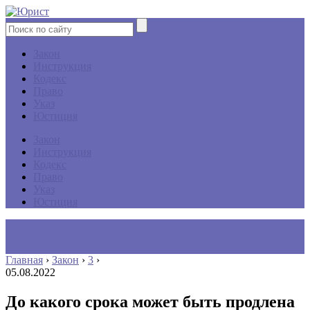
Закон
Инструкция
Кодекс
Право
Указ
Юстиция
Закон
Инструкция
Кодекс
Право
Указ
Юстиция
Главная
›
Закон
›
3
›
05.08.2022
До какого срока может быть продлена