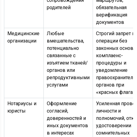
сопровождения
маршрутов,
родителей
обязательная
верификация
документов
Медицинские
Любые
Строгий запрет н
организации
вмешательства,
операции без
потенциально
законных основа
связанные с
комплаенс-
изъятием тканей/
процедуры и
органов или
уведомление
репродуктивными
правоохранитель
услугами
органов при
«красных флагах
Нотариусы и
Оформление
Усиленная прове
юристы
согласий,
личности и
доверенностей и
полномочий, отка
иных документов
удостоверении
в интересах
сомнительных