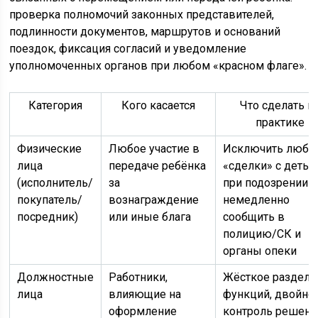
проверка полномочий законных представителей,
подлинности документов, маршрутов и оснований
поездок, фиксация согласий и уведомление
уполномоченных органов при любом «красном флаге».
Категория
Кого касается
Что сделать н
практике
Физические
Любое участие в
Исключить любы
лица
передаче ребёнка
«сделки» с детьм
(исполнитель/
за
при подозрении
покупатель/
вознаграждение
немедленно
посредник)
или иные блага
сообщить в
полицию/СК и
органы опеки
Должностные
Работники,
Жёсткое разделе
лица
влияющие на
функций, двойно
оформление
контроль решени