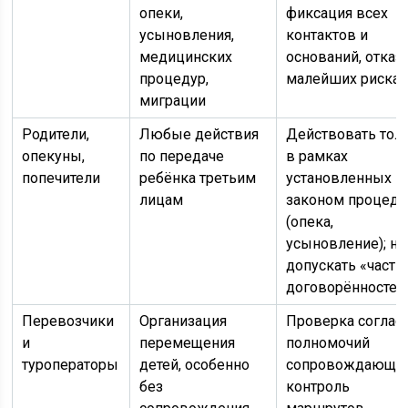
опеки,
фиксация всех
усыновления,
контактов и
медицинских
оснований, отказ
процедур,
малейших рисках
миграции
Родители,
Любые действия
Действовать тол
опекуны,
по передаче
в рамках
попечители
ребёнка третьим
установленных
лицам
законом процеду
(опека,
усыновление); не
допускать «частн
договорённостей
Перевозчики
Организация
Проверка соглас
и
перемещения
полномочий
туроператоры
детей, особенно
сопровождающих
без
контроль