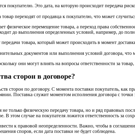
тся покупателю. Это дата, на которую происходит передача риско
а товар переходят от продавца к покупателю, что может случитьс
жает физическое перемещение товара, а переход права собственн
ходит до выполнения определенных условий, например, до полно
передачи товара, который может происходить в момент доставк
нительных документов или выполнения условий договора, что м
кольку они могут влиять на вопросы ответственности за товар, 
тва сторон в договоре?
тв сторон по договору. С момента поставки покупатель, как прав
тоянии. Поставка служит моментом исполнения договора с точки 
я не только физическую передачу товара, но и ряд правовых пос
. В этом случае на покупателя ложится ответственность за сохр
привести к правовой неопределенности. Важно, чтобы в соглашен
зрешения споров, если дата поставки не будет соблюдена.