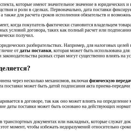
спекта, которые имеют значительное значение в юридических и 
ствия и роли в сделках. Первоначально, дата поставки фиксируе
, а также для расчета сроков исполнения обязательств и возможн
мент, когда покупатель фактически становится владельцем товара
ных условий договора, таких как полный расчет или подписания
изически получил.
 юридических разбирательствах. Например, для налоговых целей
тличие от
даты поставки
, которая может быть использована для
 законодательства разных стран могут существенно влиять на ус
деляется?
очнена через несколько механизмов, включая
физическую переда
та поставки может быть датой подписания акта приема-передачи 
варивается в договоре, так как оно может влиять на определение 
ление даты поставки может быть основано на действующих норма
в транспортных документах или накладных, которые служат дока
этот момент, чтобы избежать недоразумений относительно сроко