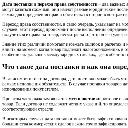
Дата поставки
и
переход права собственности
– два важных а
могут казаться схожими, они имеют разные юридические послед
важна для определения прав и обязательств сторон в контракте
Переход права собственности, в свою очередь, указывает на мо
случаев, этот переход происходит после выполнения определен
получить все права на товар, несмотря на то, что он его уже ф
Знание этих различий помогает избежать ошибок в расчетах и
влиять на момент, когда товар подлежит налогообложению, в о
особенно актуальны в международных сделках, где особенности
Что такое дата поставки и как она опре
В зависимости от типа договора, дата поставки может быть ут
рамках исполнения обязательств. В случае поставки товаров да
использования покупателем.
При этом часто важным является
место поставки
, которое ого
товар. Если договор не содержит четких указаний, то опреде
соответствующей отрасли.
В некоторых случаях дата поставки может быть зафиксирована 
большинства коммерческих сделок важно точно зафиксировать 