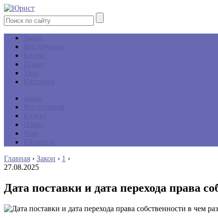
Закон
Инструкция
Кодекс
Право
Указ
Юстиция
Закон
Инструкция
Кодекс
Право
Указ
Юстиция
Главная
›
Закон
›
1
›
27.08.2025
Дата поставки и дата перехода права с