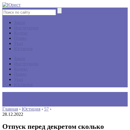
Закон
Инструкция
Кодекс
Право
Указ
Юстиция
Закон
Инструкция
Кодекс
Право
Указ
Юстиция
Главная
›
Юстиция
›
57
›
28.12.2022
Отпуск перед декретом сколько