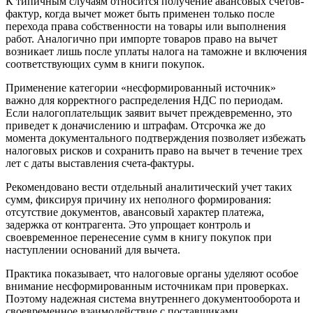
К типичным случаям относится получение авансовых счетов-
фактур, когда вычет может быть применен только после
перехода права собственности на товары или выполнения
работ. Аналогично при импорте товаров право на вычет
возникает лишь после уплаты налога на таможне и включения
соответствующих сумм в книги покупок.
Применение категории «несформированный источник»
важно для корректного распределения НДС по периодам.
Если налогоплательщик заявит вычет преждевременно, это
приведет к доначислению и штрафам. Отсрочка же до
момента документального подтверждения позволяет избежать
налоговых рисков и сохранить право на вычет в течение трех
лет с даты выставления счета-фактуры.
Рекомендовано вести отдельный аналитический учет таких
сумм, фиксируя причину их неполного формирования:
отсутствие документов, авансовый характер платежа,
задержка от контрагента. Это упрощает контроль и
своевременное перенесение сумм в книгу покупок при
наступлении оснований для вычета.
Практика показывает, что налоговые органы уделяют особое
внимание несформированным источникам при проверках.
Поэтому надежная система внутреннего документооборота и
своевременное взаимодействие с поставщиками