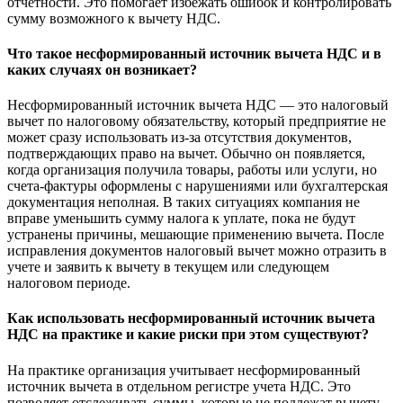
отчетности. Это помогает избежать ошибок и контролировать
сумму возможного к вычету НДС.
Что такое несформированный источник вычета НДС и в
каких случаях он возникает?
Несформированный источник вычета НДС — это налоговый
вычет по налоговому обязательству, который предприятие не
может сразу использовать из-за отсутствия документов,
подтверждающих право на вычет. Обычно он появляется,
когда организация получила товары, работы или услуги, но
счета-фактуры оформлены с нарушениями или бухгалтерская
документация неполная. В таких ситуациях компания не
вправе уменьшить сумму налога к уплате, пока не будут
устранены причины, мешающие применению вычета. После
исправления документов налоговый вычет можно отразить в
учете и заявить к вычету в текущем или следующем
налоговом периоде.
Как использовать несформированный источник вычета
НДС на практике и какие риски при этом существуют?
На практике организация учитывает несформированный
источник вычета в отдельном регистре учета НДС. Это
позволяет отслеживать суммы, которые не подлежат вычету