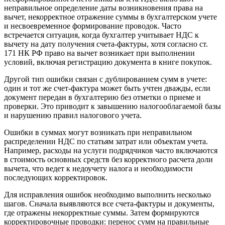
неправильное определение даты возникновения права на
вычет, некорректное отражение суммы в бухгалтерском учете
и несвоевременное формирование проводок. Часто
встречается ситуация, когда бухгалтер учитывает НДС к
вычету на дату получения счета-фактуры, хотя согласно ст.
171 НК РФ право на вычет возникает при выполнении
условий, включая регистрацию документа в книге покупок.
Другой тип ошибки связан с дублированием сумм в учете:
один и тот же счет-фактура может быть учтен дважды, если
документ передан в бухгалтерию без отметки о приеме и
проверки. Это приводит к завышению налогооблагаемой базы
и нарушению правил налогового учета.
Ошибки в суммах могут возникать при неправильном
распределении НДС по статьям затрат или объектам учета.
Например, расходы на услуги подрядчиков часто включаются
в стоимость основных средств без корректного расчета доли
вычета, что ведет к недоучету налога и необходимости
последующих корректировок.
Для исправления ошибок необходимо выполнить несколько
шагов. Сначала выявляются все счета-фактуры и документы,
где отражены некорректные суммы. Затем формируются
корректировочные проводки: перенос сумм на правильные