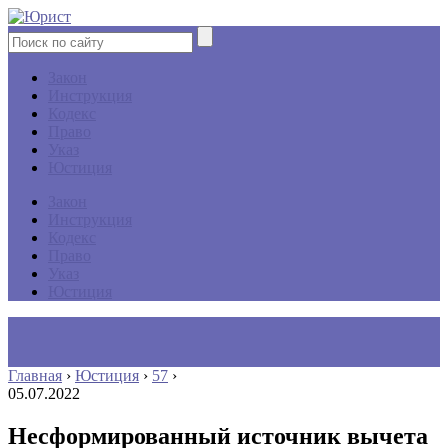
Закон
Инструкция
Кодекс
Право
Указ
Юстиция
Закон
Инструкция
Кодекс
Право
Указ
Юстиция
Главная
›
Юстиция
›
57
›
05.07.2022
Несформированный источник вычета