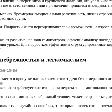
 влиянию сверстников и группового давления, что увеличивае
статке ответственности или при наличии привычки откладывать
мыслию. Чрезмерная эмоциональная реактивность, низкая стрес
растных групп.
и. Подростки часто переоценивают свои возможности, а взрослы
ют развитие навыков самоконтроля, обучение анализу последс
ния уроков. Для подростков эффективны структурированные зада
.
 небрежностью и легкомыслием
ается в пропуске важных элементов задачи без намеренного иг
ми.
к часто действует хаотично из-за недостатка организованност
тных напоминаниях небрежный человек может исправляться, ле
вляется в случайных ошибках, за которые человек готов отвеча