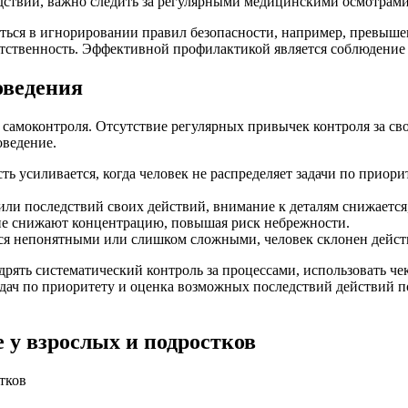
дствий, важно следить за регулярными медицинскими осмотрами
ться в игнорировании правил безопасности, например, превыш
етственность. Эффективной профилактикой является соблюдение
оведения
 самоконтроля. Отсутствие регулярных привычек контроля за св
оведение.
 усиливается, когда человек не распределяет задачи по приори
или последствий своих действий, внимание к деталям снижается
ие снижают концентрацию, повышая риск небрежности.
ся непонятными или слишком сложными, человек склонен действо
рять систематический контроль за процессами, использовать че
задач по приоритету и оценка возможных последствий действий
у взрослых и подростков