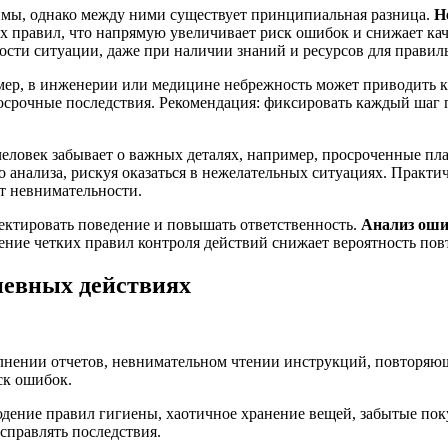
имы, однако между ними существует принципиальная разница.
Н
 правил, что напрямую увеличивает риск ошибок и снижает кач
сти ситуации, даже при наличии знаний и ресурсов для правиль
р, в инженерии или медицине небрежность может приводить к д
срочные последствия. Рекомендация: фиксировать каждый шаг п
ловек забывает о важных деталях, например, просроченные пла
анализа, рискуя оказаться в нежелательных ситуациях. Практич
т невнимательности.
ектировать поведение и повышать ответственность.
Анализ оши
ние четких правил контроля действий снижает вероятность пов
невных действиях
лнении отчетов, невнимательном чтении инструкций, повторяющ
ск ошибок.
юдение правил гигиены, хаотичное хранение вещей, забытые по
справлять последствия.