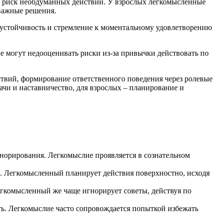
т риск необдуманных действий. У взрослых легкомысленные
 важные решения.
соустойчивость и стремление к моментальному удовлетворению
е могут недооценивать риски из-за привычки действовать по
твий, формирование ответственного поведения через ролевые
чи и наставничество, для взрослых – планирование и
норирования. Легкомыслие проявляется в сознательном
и. Легкомысленный планирует действия поверхностно, исходя
гкомысленный же чаще игнорирует советы, действуя по
ть. Легкомыслие часто сопровождается попыткой избежать