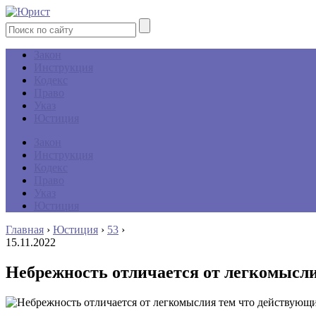
Закон
Инструкция
Кодекс
Право
Указ
Юстиция
Закон
Инструкция
Кодекс
Право
Указ
Юстиция
Главная
›
Юстиция
›
53
›
15.11.2022
Небрежность отличается от легкомысл