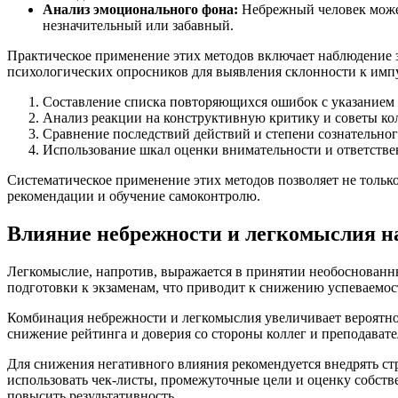
Анализ эмоционального фона:
Небрежный человек может
незначительный или забавный.
Практическое применение этих методов включает наблюдение з
психологических опросников для выявления склонности к им
Составление списка повторяющихся ошибок с указанием 
Анализ реакции на конструктивную критику и советы ко
Сравнение последствий действий и степени сознательно
Использование шкал оценки внимательности и ответстве
Систематическое применение этих методов позволяет не тольк
рекомендации и обучение самоконтролю.
Влияние небрежности и легкомыслия на
Легкомыслие, напротив, выражается в принятии необоснованны
подготовки к экзаменам, что приводит к снижению успеваемо
Комбинация небрежности и легкомыслия увеличивает вероятн
снижение рейтинга и доверия со стороны коллег и преподавате
Для снижения негативного влияния рекомендуется внедрять стр
использовать чек-листы, промежуточные цели и оценку собств
повысить результативность.