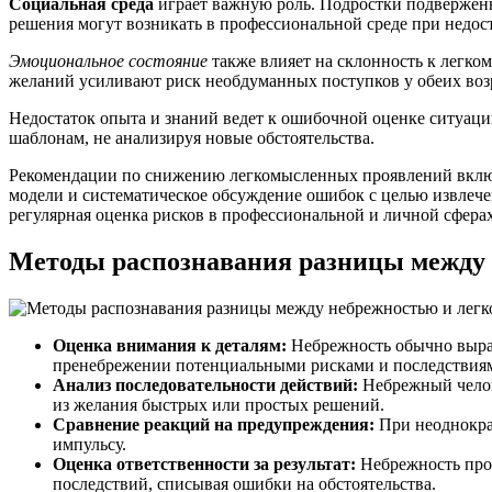
Социальная среда
играет важную роль. Подростки подвержены
решения могут возникать в профессиональной среде при недо
Эмоциональное состояние
также влияет на склонность к легко
желаний усиливают риск необдуманных поступков у обеих воз
Недостаток опыта и знаний ведет к ошибочной оценке ситуаци
шаблонам, не анализируя новые обстоятельства.
Рекомендации по снижению легкомысленных проявлений включа
модели и систематическое обсуждение ошибок с целью извлече
регулярная оценка рисков в профессиональной и личной сферах
Методы распознавания разницы между
Оценка внимания к деталям:
Небрежность обычно выраж
пренебрежении потенциальными рисками и последствия
Анализ последовательности действий:
Небрежный челове
из желания быстрых или простых решений.
Сравнение реакций на предупреждения:
При неоднокра
импульсу.
Оценка ответственности за результат:
Небрежность проя
последствий, списывая ошибки на обстоятельства.