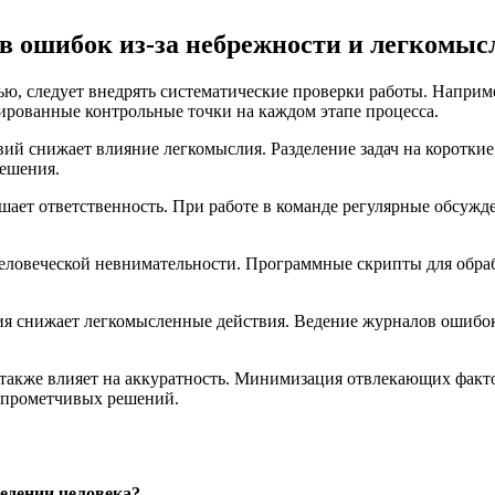
в ошибок из-за небрежности и легкомыс
ю, следует внедрять систематические проверки работы. Наприме
тированные контрольные точки на каждом этапе процесса.
ий снижает влияние легкомыслия. Разделение задач на коротки
ешения.
шает ответственность. При работе в команде регулярные обсужд
ловеческой невнимательности. Программные скрипты для обраб
ия снижает легкомысленные действия. Ведение журналов ошибок 
 также влияет на аккуратность. Минимизация отвлекающих факто
опрометчивых решений.
едении человека?