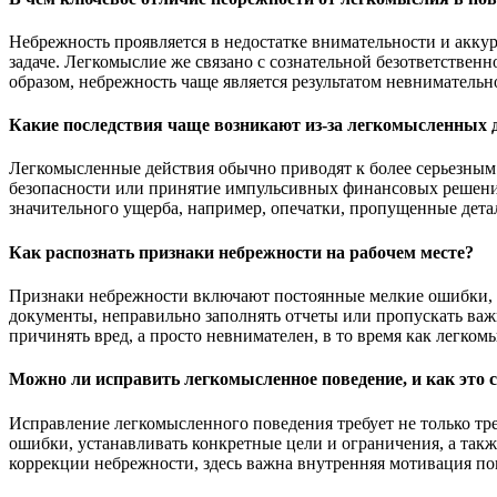
Небрежность проявляется в недостатке внимательности и акку
задаче. Легкомыслие же связано с сознательной безответствен
образом, небрежность чаще является результатом невниматель
Какие последствия чаще возникают из-за легкомысленных 
Легкомысленные действия обычно приводят к более серьезным
безопасности или принятие импульсивных финансовых решений
значительного ущерба, например, опечатки, пропущенные дет
Как распознать признаки небрежности на рабочем месте?
Признаки небрежности включают постоянные мелкие ошибки, з
документы, неправильно заполнять отчеты или пропускать важ
причинять вред, а просто невнимателен, в то время как легко
Можно ли исправить легкомысленное поведение, и как это 
Исправление легкомысленного поведения требует не только т
ошибки, устанавливать конкретные цели и ограничения, а такж
коррекции небрежности, здесь важна внутренняя мотивация по