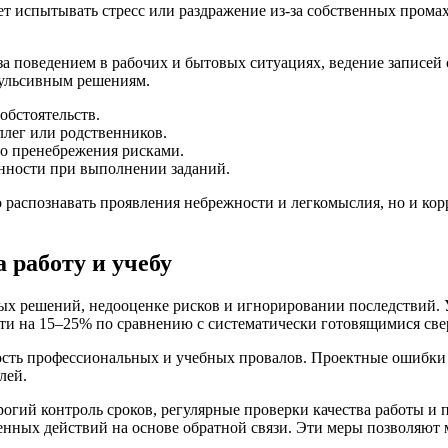
 испытывать стресс или раздражение из-за собственных промахо
а поведением в рабочих и бытовых ситуациях, ведение записей 
пульсивным решениям.
обстоятельств.
ллег или родственников.
го пренебрежения рисками.
нности при выполнении заданий.
о распознавать проявления небрежности и легкомыслия, но и ко
 работу и учебу
х решений, недооценке рисков и игнорировании последствий. У
сти на 15–25% по сравнению с систематически готовящимися св
ость профессиональных и учебных провалов. Проектные ошибки
лей.
огий контроль сроков, регулярные проверки качества работы и п
енных действий на основе обратной связи. Эти меры позволяют