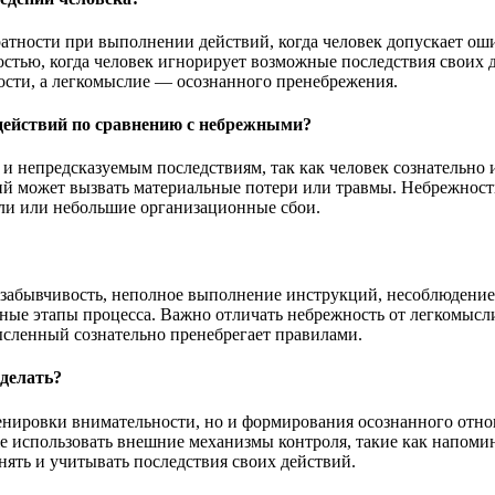
ратности при выполнении действий, когда человек допускает ош
ностью, когда человек игнорирует возможные последствия своих 
ности, а легкомыслие — осознанного пренебрежения.
действий по сравнению с небрежными?
 и непредсказуемым последствиям, так как человек сознательно
 может вызвать материальные потери или травмы. Небрежность
али или небольшие организационные сбои.
абывчивость, неполное выполнение инструкций, несоблюдение с
ные этапы процесса. Важно отличать небрежность от легкомысл
мысленный сознательно пренебрегает правилами.
сделать?
ренировки внимательности, но и формирования осознанного отн
е использовать внешние механизмы контроля, такие как напомина
нять и учитывать последствия своих действий.