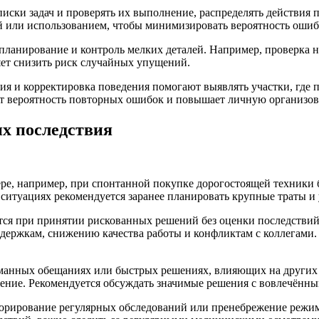
иски задач и проверять их выполнение, распределять действия 
й или использованием, чтобы минимизировать вероятность ошиб
 планирование и контроль мелких деталей. Например, проверка
яет снизить риск случайных упущений.
я и корректировка поведения помогают выявлять участки, где 
 вероятность повторных ошибок и повышает личную организов
х последствия
ре, например, при спонтанной покупке дорогостоящей техники б
х ситуациях рекомендуется заранее планировать крупные траты 
тся при принятии рискованных решений без оценки последствий
задержкам, снижению качества работы и конфликтам с коллегами.
анных обещаниях или быстрых решениях, влияющих на других л
ение. Рекомендуется обсуждать значимые решения с вовлечённы
орирование регулярных обследований или пренебрежение режим