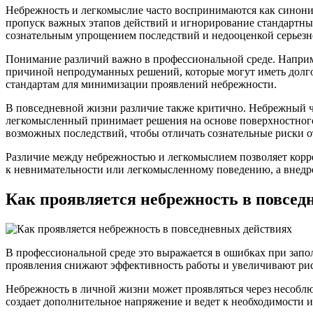
Небрежность и легкомыслие часто воспринимаются как синон
пропуск важных этапов действий и игнорирование стандартных
сознательным упрощением последствий и недооценкой серьезно
Понимание различий важно в профессиональной среде. Наприме
причиной непродуманных решений, которые могут иметь долго
стандартам для минимизации проявлений небрежности.
В повседневной жизни различие также критично. Небрежный че
легкомысленный принимает решения на основе поверхностного 
возможных последствий, чтобы отличать сознательные риски о
Различие между небрежностью и легкомыслием позволяет корр
к невнимательности или легкомысленному поведению, а внедре
Как проявляется небрежность в повсед
В профессиональной среде это выражается в ошибках при запо
проявления снижают эффективность работы и увеличивают ри
Небрежность в личной жизни может проявляться через несобл
создает дополнительное напряжение и ведет к необходимости и