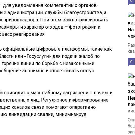
0
 для уведомления компетентных органов.
ые администрации, службы благоустройства, а
осприроднадзора. При этом важно фиксировать
размеры и характер отходов – фотографии и
На
оцесс реагирования.
че
Раз
ь официальные цифровые платформы, такие как
ква
ласти или «Госуслуги» для подачи жалоб по
0
т горячие линии по борьбе с незаконными
ообщение анонимно и отслеживать статус
й приводит к масштабному загрязнению почвы и
Не
ответственных лиц. Регулярное информирование
пр
ющих каналов связи помогают оперативно
эк
цию ликвидации свалки, минимизируя
Опи
баш
зап