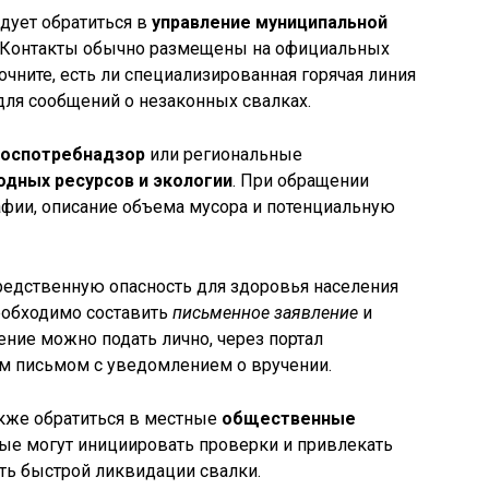
дует обратиться в
управление муниципальной
. Контакты обычно размещены на официальных
очните, есть ли специализированная горячая линия
для сообщений о незаконных свалках.
оспотребнадзор
или региональные
одных ресурсов и экологии
. При обращении
рафии, описание объема мусора и потенциальную
средственную опасность для здоровья населения
еобходимо составить
письменное заявление
и
ление можно подать лично, через портал
ым письмом с уведомлением о вручении.
акже обратиться в местные
общественные
рые могут инициировать проверки и привлекать
ь быстрой ликвидации свалки.