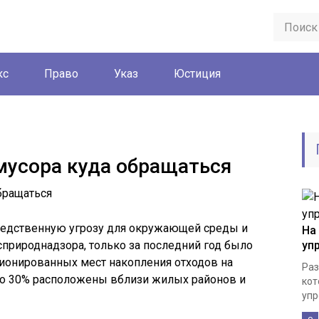
кс
Право
Указ
Юстиция
мусора куда обращаться
редственную угрозу для окружающей среды и
На
природнадзора, только за последний год было
уп
ционированных мест накопления отходов на
Раз
оло 30% расположены вблизи жилых районов и
кот
упр