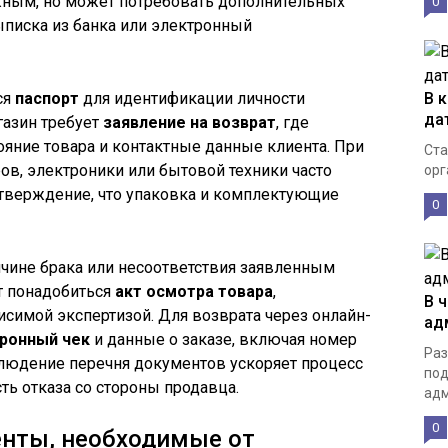
жным, но может потребовать дополнительных
0
выписка из банка или электронный
ся
паспорт
для идентификации личности
В 
да
газин требует
заявление на возврат
, где
ояние товара и контактные данные клиента. При
Ста
ов, электроники или бытовой техники часто
орг
тверждение, что упаковка и комплектующие
0
ичине брака или несоответствия заявленным
т понадобиться
акт осмотра товара
,
В 
симой экспертизой. Для возврата через онлайн-
ад
ронный чек
и данные о заказе, включая номер
Раз
облюдение перечня документов ускоряет процесс
под
ть отказа со стороны продавца.
адм
0
енты, необходимые от