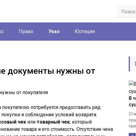
кс
Право
Указ
Юстиция
ие документы нужны от
В 
су
 покупателю потребуется предоставить ряд
Ста
покупки и соблюдение условий возврата.
сущ
ссовый чек
или
товарный чек
, который
при
нование товара и его стоимость. Отсутствие чека