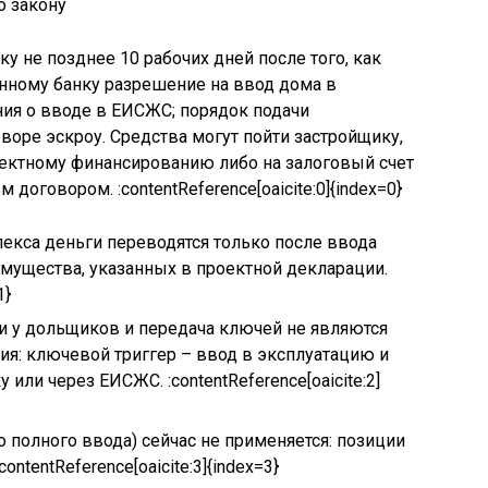
у не позднее 10 рабочих дней после того, как
нному банку разрешение на ввод дома в
ия о вводе в ЕИСЖС; порядок подачи
воре эскроу. Средства могут пойти застройщику,
оектному финансированию либо на залоговый счет
договором. :contentReference[oaicite:0]{index=0}
екса деньги переводятся только после ввода
мущества, указанных в проектной декларации.
1}
и у дольщиков и передача ключей не являются
я: ключевой триггер – ввод в эксплуатацию и
или через ЕИСЖС. :contentReference[oaicite:2]
 полного ввода) сейчас не применяется: позиции
ntentReference[oaicite:3]{index=3}