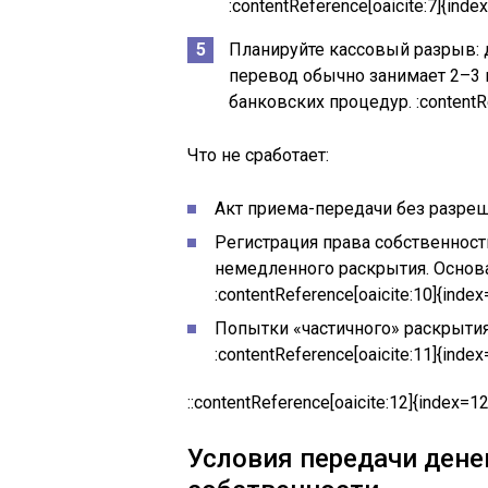
:contentReference[oaicite:7]{inde
Планируйте кассовый разрыв:
перевод обычно занимает 2–3 
банковских процедур. :contentRe
Что не сработает:
Акт приема-передачи без разрешен
Регистрация права собственност
немедленного раскрытия. Основа
:contentReference[oaicite:10]{index
Попытки «частичного» раскрытия 
:contentReference[oaicite:11]{index
::contentReference[oaicite:12]{index=12
Условия передачи дене