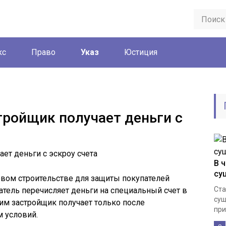
кс
Право
Указ
Юстиция
тройщик получает деньги с
В 
су
евом строительстве для защиты покупателей
Ста
атель перечисляет деньги на специальный счет в
сущ
ним застройщик получает только после
при
 условий.