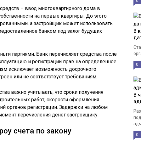
0
средств – ввод многоквартирного дома в
собственности на первые квартиры. До этого
ированными, а застройщик может использовать
редоставленное банком под залог будущих
В 
да
Ста
ньги партиями. Банк перечисляет средства после
орг
сплуатацию и регистрации прав на определенное
0
изм исключает возможность досрочного
троен или не соответствует требованиям.
ства важно учитывать, что сроки получения
В 
строительных работ, скорости оформления
ад
ий органов регистрации. Задержки на любом
Раз
момент перечисления денег застройщику.
под
адм
оу счета по закону
0