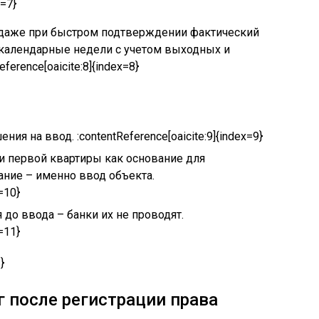
x=7}
 даже при быстром подтверждении фактический
календарные недели с учетом выходных и
ference[oaicite:8]{index=8}
ия на ввод. :contentReference[oaicite:9]{index=9}
и первой квартиры как основание для
ние – именно ввод объекта.
=10}
до ввода – банки их не проводят.
=11}
}
г после регистрации права