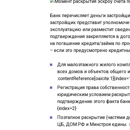
Банк перечисляет деньги застройщик
застройщик представит уполномоче
эксплуатацию или разместит сведен
подтверждения закрепляется в дого
на погашение кредита/займа по пр
– если это предусмотрено кредитным 
Для малоэтажного жилого компл
всех домов и объектов общего и
:contentReference[oaicite:1]{index=
Регистрация права собственност
юридическим условием раскрыти
подтверждение этого факта банку 
{index=2}
Поэтапное раскрытие (частями до
ЦБ, ДОМ.РФ и Минстроя едины. :co