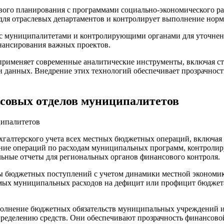
ого планирования с программами социально-экономического ра
ля отраслевых департаментов и контролирует выполнение норма
 с муниципалитетами и контролирующими органами для уточнени
нансирования важных проектов.
рименяет современные аналитические инструменты, включая ста
и данных. Внедрение этих технологий обеспечивает прозрачнос
совых отделов муниципалитетов
хгалтерского учета всех местных бюджетных операций, включая 
ние операций по расходам муниципальных программ, контролир
ьные отчеты для региональных органов финансового контроля.
ы бюджетных поступлений с учетом динамики местной экономи
ых муниципальных расходов на дефицит или профицит бюджета
полнение бюджетных обязательств муниципальных учреждений и
пределению средств. Они обеспечивают прозрачность финансово