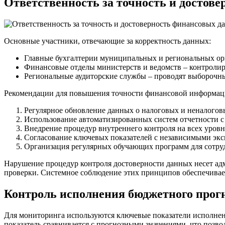
Ответственность за точность и достов
Основные участники, отвечающие за корректность данных:
Главные бухгалтерии муниципальных и региональных орган
Финансовые отделы министерств и ведомств – контроли
Региональные аудиторские службы – проводят выборочны
Рекомендации для повышения точности финансовой информац
Регулярное обновление данных о налоговых и неналогов
Использование автоматизированных систем отчетности с
Внедрение процедур внутреннего контроля на всех уровн
Согласование ключевых показателей с независимыми эк
Организация регулярных обучающих программ для сотрудн
Нарушение процедур контроля достоверности данных несет а
проверки. Системное соблюдение этих принципов обеспечивае
Контроль исполнения бюджетного прогн
Для мониторинга используются ключевые показатели исполнени
показатель сравнивается с прогнозными значениями, что позво