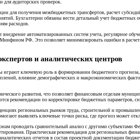
 для аудиторских проверок.
ии для получения межбюджетных трансфертов, расчет субсидий
тий. Бухгалтерии обязаны вести детальный учет бюджетных обя
ям расходов.
внедрение автоматизированных систем учета, регулярное обуч
 Минфином РФ. Это позволяет минимизировать ошибки в расчет
кспертов и аналитических центров
ы играют ключевую роль в формировании бюджетного прогноза,
уплений, влияние демографических и макроэкономических факто
ического развития, что позволяет финансовым отделам муницип
ются рекомендации по корректировке бюджетных параметров, с
енциях региональных рынков труда, строительной и промышленн
омогают выявлять ключевые точки риска, где прогноз может отк
онам проводить сравнительный анализ с другими субъектами Фе
тирования. Практическая рекомендация для региональных финан
аналитических отчетов в состав проектной документации бюдже