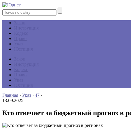
Закон
Инструкция
Кодекс
Право
Указ
Юстиция
Закон
Инструкция
Кодекс
Право
Указ
Юстиция
Главная
›
Указ
›
47
›
13.09.2025
Кто отвечает за бюджетный прогноз в р