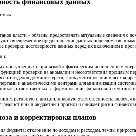
ерность финансовых данных
ов власти – обязаны предоставлять актуальные сведения о дохо
руют своевременное предоставление данных подведомственными
е проверки достоверности данных перед их включением в прогн
ии:
ых поступлениях с привязкой к фактическим исполненным опер
 функцией проверки на аномалии и несоответствия прошлым пе
ях: от отделов до министерств, с документированием всех корре
спертами и аналитическими центрами для минимизации системн
иков, ответственных за формирование финансовой отчетности, 
дминистративную и дисциплинарную ответственность, включая
т реалистичный бюджетный прогноз и снижает риски финансовы
оза и корректировки планов
я бюджета: отклонение по доходам и расходам, темпы прироста
ляет выявлять дисбаланс на ранних стадиях.