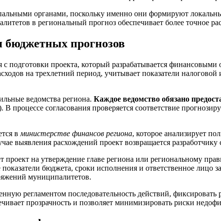
ипальными органами, поскольку именно они формируют локальн
итетов в региональный прогноз обеспечивает более точное ра
я бюджетных прогнозов
 с подготовки проекта, который разрабатывается финансовыми 
сходов на трехлетний период, учитывает показатели налоговой 
фильные ведомства региона.
Каждое ведомство обязано предос
. В процессе согласования проверяется соответствие прогнозир
ется в
министерстве финансов региона
, которое анализирует по
чае выявления расхождений проект возвращается разработчику 
 проект на утверждение главе региона или региональному прав
е показатели бюджета, сроки исполнения и ответственное лицо 
ряжений муниципалитетов.
енную регламентом последовательность действий, фиксировать р
печивает прозрачность и позволяет минимизировать риски недо