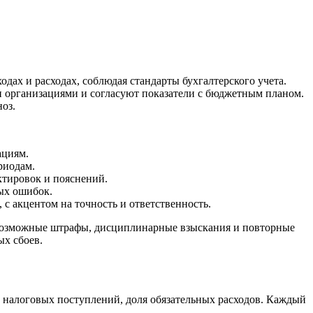
дах и расходах, соблюдая стандарты бухгалтерского учета.
 организациями и согласуют показатели с бюджетным планом.
оз.
ациям.
риодам.
ктировок и пояснений.
ых ошибок.
с акцентом на точность и ответственность.
 возможные штрафы, дисциплинарные взыскания и повторные
х сбоев.
 налоговых поступлений, доля обязательных расходов. Каждый