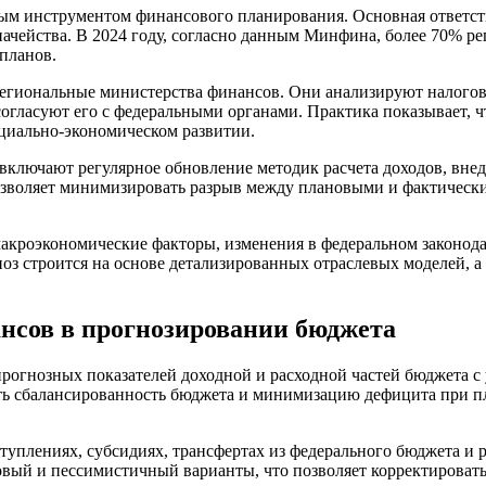
ым инструментом финансового планирования. Основная ответств
начейства. В 2024 году, согласно данным Минфина, более 70% р
планов.
егиональные министерства финансов. Они анализируют налого
согласуют его с федеральными органами. Практика показывает, ч
оциально-экономическом развитии.
включают регулярное обновление методик расчета доходов, вне
зволяет минимизировать разрыв между плановыми и фактически
акроэкономические факторы, изменения в федеральном законода
з строится на основе детализированных отраслевых моделей, а 
нсов в прогнозировании бюджета
прогнозных показателей доходной и расходной частей бюджета 
ить сбалансированность бюджета и минимизацию дефицита при п
туплениях, субсидиях, трансфертах из федерального бюджета и 
ый и пессимистичный варианты, что позволяет корректировать 