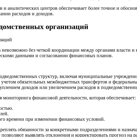
в и аналитических центров обеспечивает более точное и обосн
ании расходов и доходов.
едомственных организаций
 невозможно без четкой координации между органами власти и 
ческими данными и согласовании финансовых планов.
одведомственных структур, включая муниципальные учреждения
с учетом обязательных межбюджетных трансфертов и федеральны
туплением доходов или увеличением расходов в подведомственн
 мониторинга финансовой деятельности, которая обеспечивает:
остью.
лей.
ого времени при изменении финансовых условий.
еплять обязанности за конкретными подразделениями и назнача
 позволяют выявлять отклонения и корректировать прогноз на р