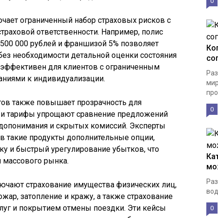
0
чает ограниченный набор страховых рисков с
траховой ответственности. Например, полис
500 000 рублей и франшизой 5% позволяет
Ко
без необходимости детальной оценки состояния
со
о эффективен для клиентов с ограниченным
Раз
ниями к индивидуализации.
мир
про
ов также повышает прозрачность для
0
я и тарифы упрощают сравнение предложений
допонимания и скрытых комиссий. Эксперты
 такие продукты дополнительные опции,
ку и быстрый урегулирование убытков, что
Ка
 массового рынка.
мо
Раз
чают страхование имущества физических лиц,
вод
жар, затопление и кражу, а также страхование
луг и покрытием отмены поездки. Эти кейсы
0