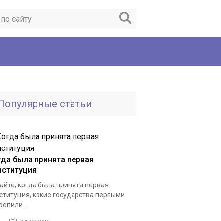
Популярные статьи
гда была принята первая
нституция
айте, когда была принята первая
ституция, какие государства первыми
репили...