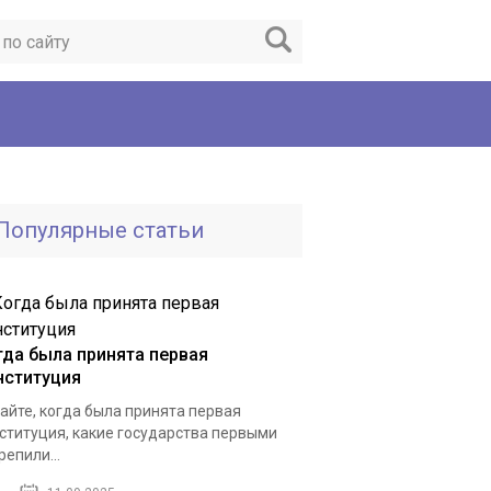
Популярные статьи
гда была принята первая
нституция
айте, когда была принята первая
ституция, какие государства первыми
репили...