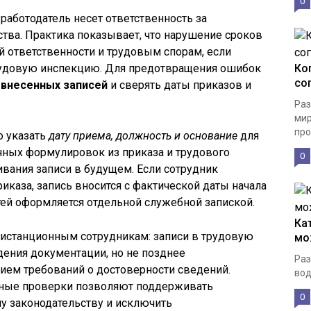
0
работодатель несет ответственность за
тва. Практика показывает, что нарушение сроков
 ответственности и трудовым спорам, если
трудовую инспекцию. Для предотвращения ошибок
Ко
со
 внесенных записей
и сверять даты приказов и
Раз
мир
про
о указать
дату приема, должность и основание
для
чных формулировок из приказа и трудового
0
вания записи в будущем. Если сотрудник
риказа, запись вносится с фактической даты начала
ей оформляется отдельной служебной запиской.
Ка
дистанционным сотрудникам: записи в трудовую
мо
ения документации, но не позднее
Раз
нием требований о достоверности сведений.
вод
нные проверки позволяют поддерживать
0
у законодательству и исключить