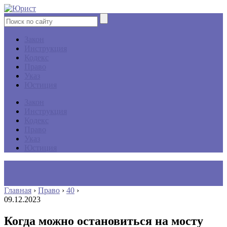
Закон
Инструкция
Кодекс
Право
Указ
Юстиция
Закон
Инструкция
Кодекс
Право
Указ
Юстиция
Главная
›
Право
›
40
›
09.12.2023
Когда можно остановиться на мосту