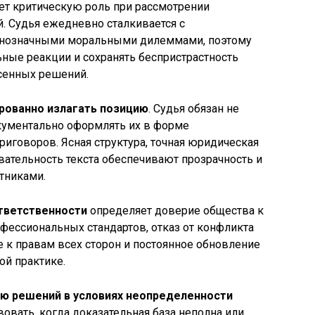
ет критическую роль при рассмотрении
. Судья ежедневно сталкивается с
днозначными моральными дилеммами, поэтому
ные реакции и сохранять беспристрастность
сенных решений.
рованно излагать позицию
. Судья обязан не
окументально оформлять их в форме
иговоров. Ясная структура, точная юридическая
вательность текста обеспечивают прозрачность и
тниками.
ответственности
определяет доверие общества к
фессиональных стандартов, отказ от конфликта
 к правам всех сторон и постоянное обновление
ой практике.
ию решений в условиях неопределенности
овать, когда доказательная база неполна или