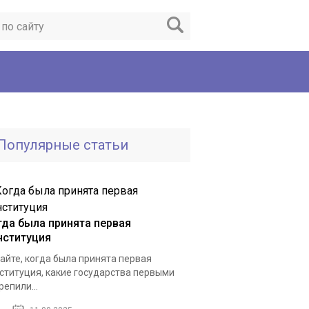
Популярные статьи
гда была принята первая
нституция
айте, когда была принята первая
ституция, какие государства первыми
репили...