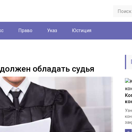
кс
Право
Указ
Юстиция
должен обладать судья
Ко
ко
Узн
кон
зак