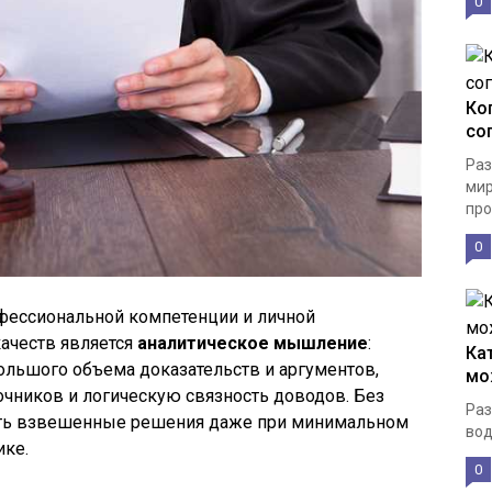
0
Ко
со
Раз
мир
про
0
офессиональной компетенции и личной
ачеств является
аналитическое мышление
:
Ка
ольшого объема доказательств и аргументов,
мо
очников и логическую связность доводов. Без
Раз
ть взвешенные решения даже при минимальном
вод
ике.
0