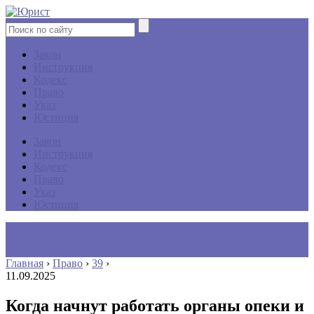
Закон
Инструкция
Кодекс
Право
Указ
Юстиция
Закон
Инструкция
Кодекс
Право
Указ
Юстиция
Главная
›
Право
›
39
›
11.09.2025
Когда начнут работать органы опеки и