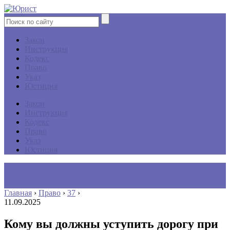
Закон
Инструкция
Кодекс
Право
Указ
Юстиция
Закон
Инструкция
Кодекс
Право
Указ
Юстиция
Главная
›
Право
›
37
›
11.09.2025
Кому вы должны уступить дорогу при