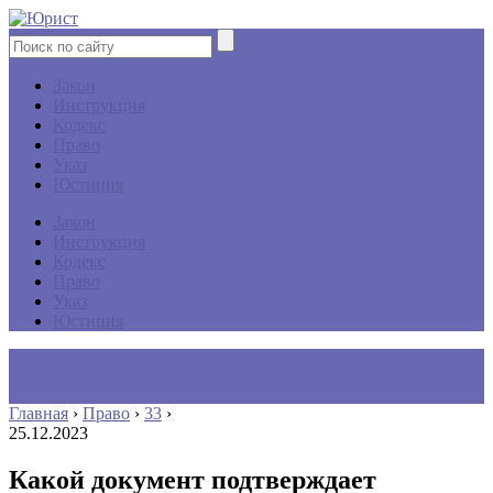
Закон
Инструкция
Кодекс
Право
Указ
Юстиция
Закон
Инструкция
Кодекс
Право
Указ
Юстиция
Главная
›
Право
›
33
›
25.12.2023
Какой документ подтверждает