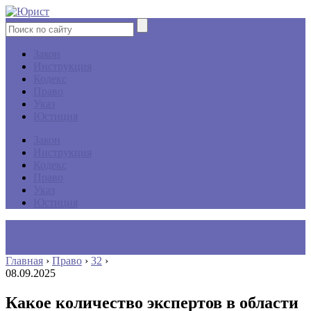
Закон
Инструкция
Кодекс
Право
Указ
Юстиция
Закон
Инструкция
Кодекс
Право
Указ
Юстиция
Главная
›
Право
›
32
›
08.09.2025
Какое количество экспертов в области