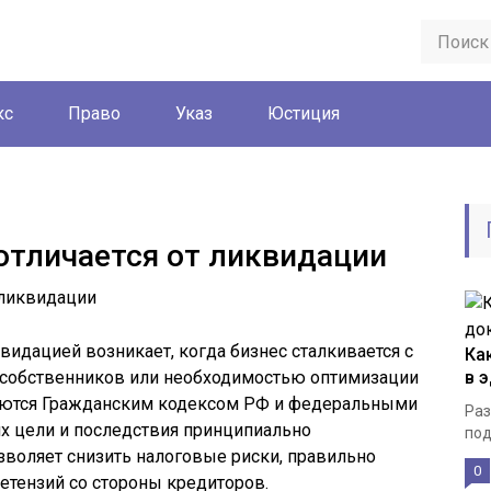
кс
Право
Указ
Юстиция
отличается от ликвидации
идацией возникает, когда бизнес сталкивается с
Ка
 собственников или необходимостью оптимизации
в 
руются Гражданским кодексом РФ и федеральными
Раз
их цели и последствия принципиально
под
зволяет снизить налоговые риски, правильно
0
етензий со стороны кредиторов.