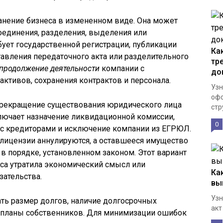
анение бизнеса в измененном виде. Она может
оединения, разделения, выделения или
ует государственной регистрации, публикации
Ка
авления передаточного акта или разделительного
тр
продолжение деятельности
компании с
до
ктивов, сохранения контрактов и персонала.
Узн
офо
прекращение существования юридического лица
стру
лючает назначение ликвидационной комиссии,
0
 с кредиторами и исключение компании из ЕГРЮЛ.
лицензии аннулируются, а оставшееся имущество
в порядке, установленном законом. Этот вариант
еса утратила экономический смысл или
Ка
зательства.
вы
Узн
ть размер долгов, наличие долгосрочных
акт
и планы собственников. Для минимизации ошибок