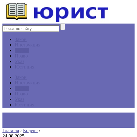
Закон
Инструкция
Кодекс
Право
Указ
Юстиция
Закон
Инструкция
Кодекс
Право
Указ
Юстиция
Главная
›
Кодекс
›
24.08.2025