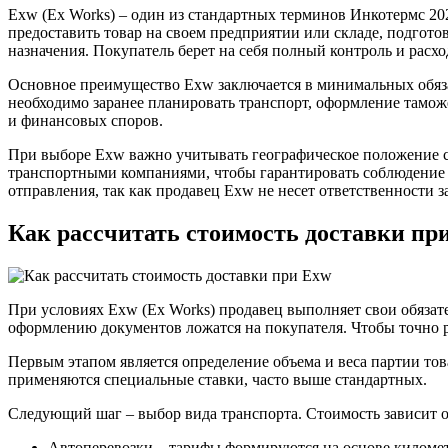
Exw (Ex Works) – один из стандартных терминов Инкотермс 20
предоставить товар на своем предприятии или складе, подготов
назначения. Покупатель берет на себя полный контроль и расхо
Основное преимущество Exw заключается в минимальных обязан
необходимо заранее планировать транспорт, оформление тамож
и финансовых споров.
При выборе Exw важно учитывать географическое положение ск
транспортными компаниями, чтобы гарантировать соблюдение с
отправления, так как продавец Exw не несет ответственности 
Как рассчитать стоимость доставки пр
При условиях Exw (Ex Works) продавец выполняет свои обязате
оформлению документов ложатся на покупателя. Чтобы точно р
Первым этапом является определение объема и веса партии то
применяются специальные ставки, часто выше стандартных.
Следующий шаг – выбор вида транспорта. Стоимость зависит о
Автоперевозки – тарифы формируются на основе километ