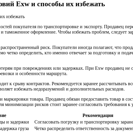
вий Exw и способы их избежать
остей покупателя по транспортировке и экспорту. Продавец пере
 и таможенное оформление. Чтобы избежать проблем, следует за
распространенный риск. Покупатели иногда полагают, что прод
о четко определить, кто именно отвечает за подготовку и подач
отерям при повреждениях или задержках. При Exw продавец не о
ревозки и особенности маршрута.
одит к срыву контрактов. Рекомендуется заранее рассчитывать в
зволяет избежать недоразумений и дополнительных расходов.
 и маркировки товара. Продавец обязан предоставить товар в со
я минимизации рисков стоит заранее согласовать требования к 
вие
Рекомендация
ды и задержки
Согласовать погрузку и транспортировку заран
адержка груза
Четко распределить ответственность за докуме