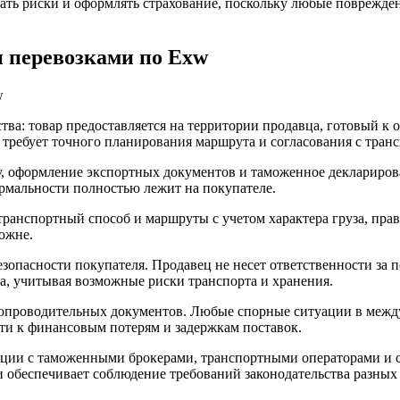
ть риски и оформлять страхование, поскольку любые повреждени
 перевозками по Exw
а: товар предоставляется на территории продавца, готовый к о
то требует точного планирования маршрута и согласования с тр
, оформление экспортных документов и таможенное декларирова
рмальности полностью лежит на покупателе.
ранспортный способ и маршруты с учетом характера груза, пра
ожне.
езопасности покупателя. Продавец не несет ответственности за 
а, учитывая возможные риски транспорта и хранения.
сопроводительных документов. Любые спорные ситуации в межд
сти к финансовым потерям и задержкам поставок.
ции с таможенными брокерами, транспортными операторами и с
 обеспечивает соблюдение требований законодательства разных 