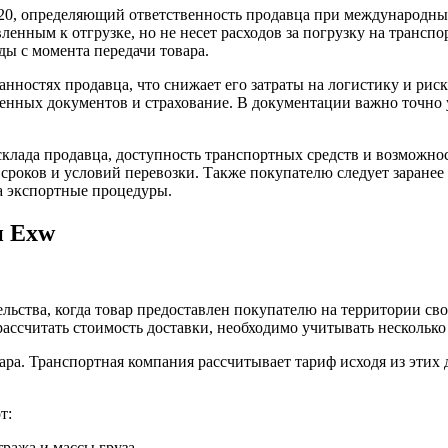
20, определяющий ответственность продавца при международных
ленным к отгрузке, но не несет расходов за погрузку на трансп
ды с момента передачи товара.
ностях продавца, что снижает его затраты на логистику и риск
енных документов и страхование. В документации важно точно 
лада продавца, доступность транспортных средств и возможнос
роков и условий перевозки. Также покупателю следует заранее
за экспортные процедуры.
и Exw
льства, когда товар предоставлен покупателю на территории сво
ассчитать стоимость доставки, необходимо учитывать нескольк
вара. Транспортная компания рассчитывает тариф исходя из эти
т:
ража и массы груза.