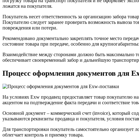
погрузку товара на транспорт покупателя и не оформляет экс
ложатся на покупателя.
Покупатель несет ответственность за организацию забора товара
Покупателю следует заранее проверить возможность вывоза тов
повреждения или потери.
Рекомендовано документально закреплять точное место передач
состояние товара при передаче, особенно для крупногабаритны
Взаимодействие между сторонами должно быть максимально точ
обеспечивает своевременный забор и дальнейшую транспортиро
Процесс оформления документов для E
На условиях Exw продавец предоставляет товар покупателю на
акцентом на подтверждение факта передачи и соответствие тов
Основной документ – коммерческий счет (invoice), который со
указываются реквизиты продавца и покупателя, условия постав
Для транспортировки покупатель самостоятельно организует ло
облегчает контроль и приемку товара.