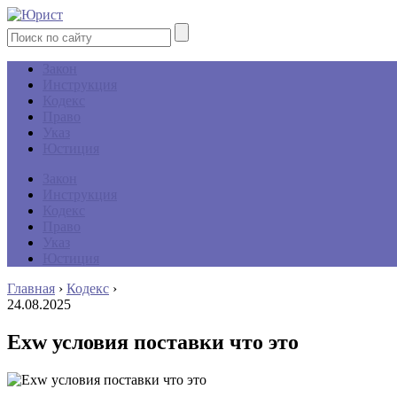
Закон
Инструкция
Кодекс
Право
Указ
Юстиция
Закон
Инструкция
Кодекс
Право
Указ
Юстиция
Главная
›
Кодекс
›
24.08.2025
Exw условия поставки что это