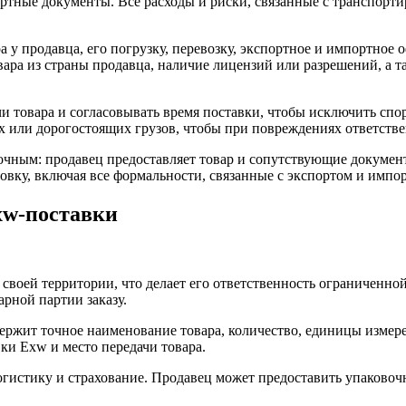
портные документы. Все расходы и риски, связанные с транспор
 у продавца, его погрузку, перевозку, экспортное и импортное о
ара из страны продавца, наличие лицензий или разрешений, а т
и товара и согласовывать время поставки, чтобы исключить спо
х или дорогостоящих грузов, чтобы при повреждениях ответстве
ным: продавец предоставляет товар и сопутствующие документы
вку, включая все формальности, связанные с экспортом и импо
xw-поставки
 своей территории, что делает его ответственность ограниченн
арной партии заказу.
держит точное наименование товара, количество, единицы измере
ки Exw и место передачи товара.
гистику и страхование. Продавец может предоставить упаковочны