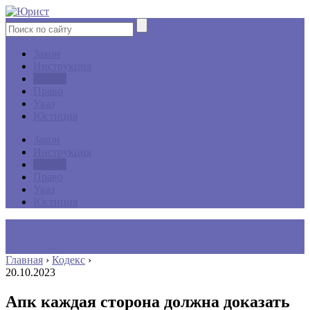
Закон
Инструкция
Кодекс
Право
Указ
Юстиция
Закон
Инструкция
Кодекс
Право
Указ
Юстиция
Главная
›
Кодекс
›
20.10.2023
Апк каждая сторона должна доказать