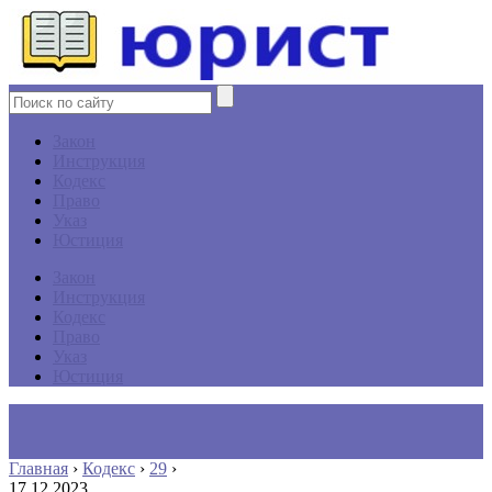
Закон
Инструкция
Кодекс
Право
Указ
Юстиция
Закон
Инструкция
Кодекс
Право
Указ
Юстиция
Главная
›
Кодекс
›
29
›
17.12.2023