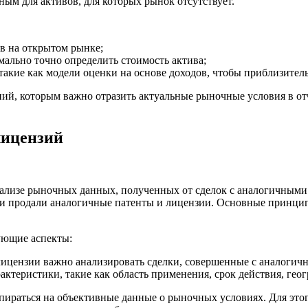
ым для активов, для которых рынок отсутствует.
в на открытом рынке;
ально точно определить стоимость актива;
акие как модели оценки на основе доходов, чтобы приблизитель
ий, которым важно отразить актуальные рыночные условия в от
лицензий
ализе рыночных данных, полученных от сделок с аналогичными 
ли продали аналогичные патенты и лицензии. Основные принцип
ующие аспекты:
 лицензии важно анализировать сделки, совершенные с аналогичн
ктеристики, такие как область применения, срок действия, гео
опираться на объективные данные о рыночных условиях. Для эт