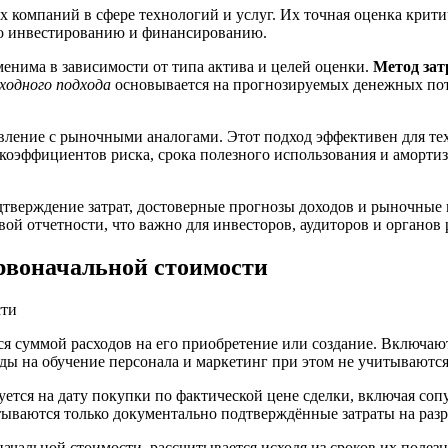
компаний в сфере технологий и услуг. Их точная оценка крит
по инвестированию и финансированию.
менима в зависимости от типа актива и целей оценки.
Метод зат
ходного подхода
основывается на прогнозируемых денежных пото
авление с рыночными аналогами. Этот подход эффективен для те
 коэффициентов риска, срока полезного использования и аморти
тверждение затрат, достоверные прогнозы доходов и рыночные 
й отчетности, что важно для инвесторов, аудиторов и органов 
рвоначальной стоимости
ся суммой расходов на его приобретение или создание. Включаю
оды на обучение персонала и маркетинг при этом не учитываются
ется на дату покупки по фактической цене сделки, включая соп
ываются только документально подтверждённые затраты на разра
чальной стоимости, рассчитывается исходя из сроков их полезн