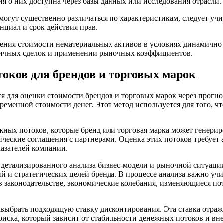
я о них доступна через базы данных или исследования отрасли.
огут существенно различаться по характеристикам, следует учи
циал и срок действия прав.
ления стоимости нематериальных активов в условиях динамично
огичных сделок и применении рыночных коэффициентов.
оков для брендов и торговых марок
 для оценки стоимости брендов и торговых марок через прогно
временной стоимости денег. Этот метод используется для того, 
ных потоков, которые бренд или торговая марка может генериров
ические соглашения с партнерами. Оценка этих потоков требует 
азателей компании.
етализированного анализа бизнес-модели и рыночной ситуации. 
й и стратегических целей бренда. В процессе анализа важно уч
 в законодательстве, экономические колебания, изменяющиеся 
выбрать подходящую ставку дисконтирования. Эта ставка отраж
риска, который зависит от стабильности денежных потоков и вн