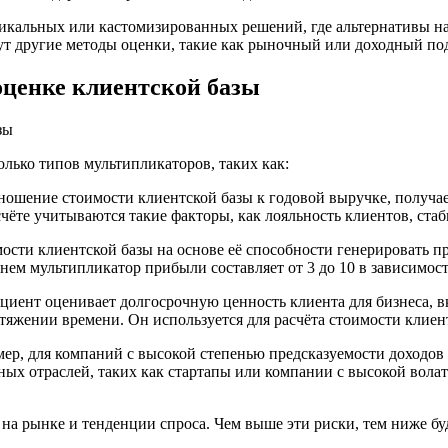
икальных или кастомизированных решений, где альтернативы на
ут другие методы оценки, такие как рыночный или доходный по
оценке клиентской базы
лько типов мультипликаторов, таких как:
ношение стоимости клиентской базы к годовой выручке, получае
счёте учитываются такие факторы, как лояльность клиентов, стаб
ости клиентской базы на основе её способности генерировать п
днем мультипликатор прибыли составляет от 3 до 10 в зависимост
циент оценивает долгосрочную ценность клиента для бизнеса, в
тяжении времени. Он используется для расчёта стоимости клиен
мер, для компаний с высокой степенью предсказуемости доходо
ьных отраслей, таких как стартапы или компании с высокой вол
на рынке и тенденции спроса. Чем выше эти риски, тем ниже буд