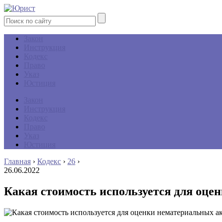
Закон
Инструкция
Кодекс
Право
Указ
Юстиция
Закон
Инструкция
Кодекс
Право
Указ
Юстиция
Главная
›
Кодекс
›
26
›
26.06.2022
Какая стоимость используется для оце