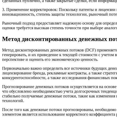
сделанных публично, а также закрытые сделки, если информаци
3. Применение корректировок: Поскольку патенты и лицензии м
инновационность, степень защиты технологии, рыночный потен
Рыночный подход предоставляет надежную основу для опреде
оценки требуется высокая степень точности при выборе анал
Метод дисконтированных денежных пот
Метод дисконтированных денежных потоков (DCF) применяется
генерировать, и их приведение к текущей стоимости с учетом 
перспективе и оценить его экономическую ценность.
Первоначально важно определить все источники будущих денеж
лицензирование бренда, рекламные контракты, а также стратег
конкурентоспособности, а также исследования финансовых пок
Прогнозирование денежных потоков осуществляется на основе д
что обусловлено необходимостью учета долгосрочных тенденци
стабильно получаемые денежные потоки, такие как изменения
технологий.
После того как денежные потоки прогнозированы, необходимо 
элементом является использование корректного коэффициента 