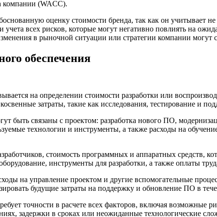
ла компании (WACC).
основанную оценку стоимости бренда, так как он учитывает не 
х и учета всех рисков, которые могут негативно повлиять на ож
изменения в рыночной ситуации или стратегии компании могут 
ного обеспечения
ывается на определении стоимости разработки или воспроизводс
косвенные затраты, такие как исследования, тестирование и под
огут быть связаны с проектом: разработка нового ПО, модерниз
ьзуемые технологии и инструменты, а также расходы на обучение
азработчиков, стоимость программных и аппаратных средств, ко
оборудование, инструменты для разработки, а также оплаты труд
ходы на управление проектом и другие вспомогательные процес
озировать будущие затраты на поддержку и обновление ПО в теч
ебует точности в расчете всех факторов, включая возможные ри
ниях, задержки в сроках или неожиданные технологические сло