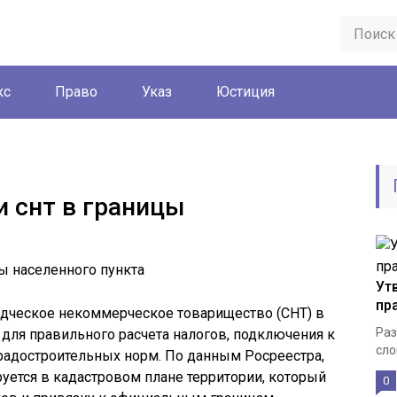
кс
Право
Указ
Юстиция
и снт в границы
Ут
пр
одческое некоммерческое товарищество (СНТ) в
Раз
 для правильного расчета налогов, подключения к
сло
адостроительных норм. По данным Росреестра,
ется в кадастровом плане территории, который
0