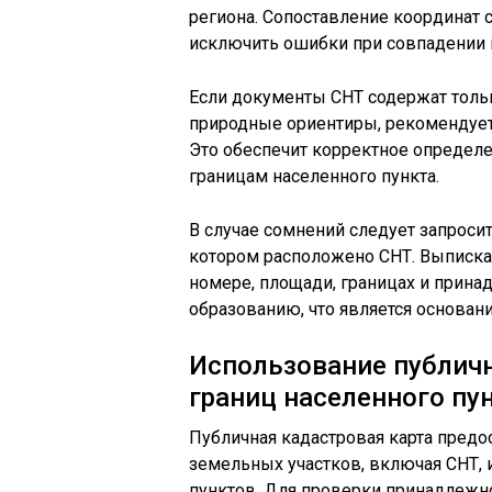
региона. Сопоставление координат 
исключить ошибки при совпадении 
Если документы СНТ содержат тольк
природные ориентиры, рекомендуетс
Это обеспечит корректное определ
границам населенного пункта.
В случае сомнений следует запроси
котором расположено СНТ. Выписка
номере, площади, границах и прин
образованию, что является основан
Использование публич
границ населенного пу
Публичная кадастровая карта предо
земельных участков, включая СНТ, 
пунктов. Для проверки принадлежно