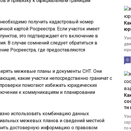
ков и привязку к официальным границам
 необходимо получить кадастровый номер
Ка
личной картой Росреестра. Если участок имеет
юр
пунктов
, это подтверждает его включение в
Узн
я. В случае сомнений следует обратиться в
дв
ние Росреестра, где предоставляются
юри
0
верять межевые планы и документы СНТ. Они
ющие, какие участки непосредственно граничат с
е проверки помогают избежать юридических
ключении к коммуникациям и планировании
Ка
со
тн
разно использовать комбинацию данных
Узн
циальных межевых планов и сведений местной
сер
учить достоверную информацию о правовом
по к