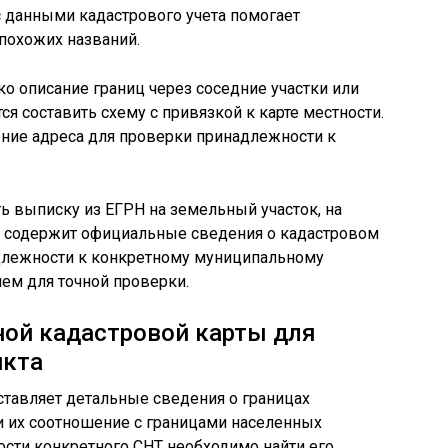
с данными кадастрового учета помогает
похожих названий.
о описание границ через соседние участки или
я составить схему с привязкой к карте местности.
ение адреса для проверки принадлежности к
ть выписку из ЕГРН на земельный участок, на
 содержит официальные сведения о кадастровом
адлежности к конкретному муниципальному
ием для точной проверки.
ной кадастровой карты для
нкта
ставляет детальные сведения о границах
и их соотношение с границами населенных
сти конкретного СНТ необходимо найти его