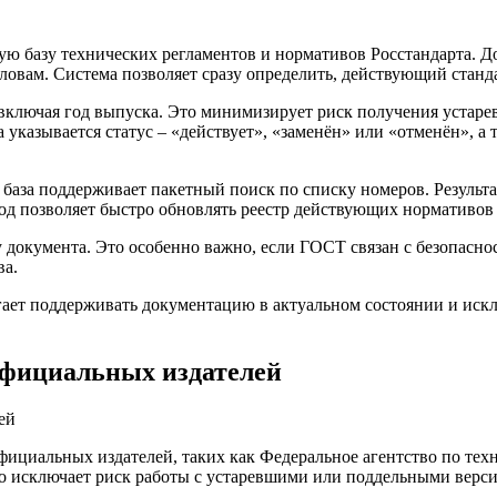
 базу технических регламентов и нормативов Росстандарта. До
словам. Система позволяет сразу определить, действующий стан
лючая год выпуска. Это минимизирует риск получения устаревш
указывается статус – «действует», «заменён» или «отменён», а т
 база поддерживает пакетный поиск по списку номеров. Результ
ход позволяет быстро обновлять реестр действующих нормативов
у документа. Это особенно важно, если ГОСТ связан с безопас
ва.
огает поддерживать документацию в актуальном состоянии и ис
официальных издателей
фициальных издателей, таких как Федеральное агентство по тех
о исключает риск работы с устаревшими или поддельными верси