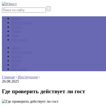
Закон
Инструкция
Кодекс
Право
Указ
Юстиция
Закон
Инструкция
Кодекс
Право
Указ
Юстиция
Главная
›
Инструкция
›
26.08.2025
Где проверить действует ли гост