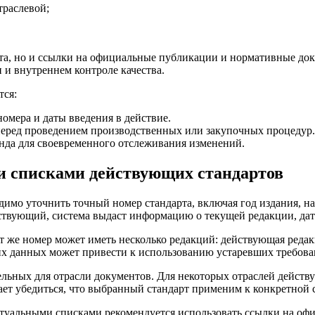
траслевой;
а, но и ссылки на официальные публикации и нормативные доку
 и внутреннем контроле качества.
тся:
омера и даты введения в действие.
перед проведением производственных или закупочных процедур.
нда для своевременного отслеживания изменений.
и списками действующих стандартов
димо уточнить точный номер стандарта, включая год издания, н
йствующий, система выдаст информацию о текущей редакции, да
т же номер может иметь несколько редакций: действующая редак
х данных может привести к использованию устаревших требова
тельных для отрасли документов. Для некоторых отраслей дейс
ает убедиться, что выбранный стандарт применим к конкретной 
туальными списками рекомендуется использовать ссылки на оф