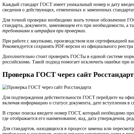
Каждый стандарт ГОСТ имеет уникальный номер и дату введения
сведения о действующих, отмененных и замененных стандартах
Для точной проверки необходимо знать точное обозначение ГО
стандарта, документе, заменяющем его при необходимости, а т
требованиям и штрафам при проверках.
При работе с закупками, производством или сертификацией важ
Рекомендуется сохранять PDF-версии из официального реестра 
Дополнительно стоит проверять ГОСТы в единой системе норм
российскими. Такой подход помогает исключить ошибки при и
Проверка ГОСТ через сайт Росстандарт
Для подтверждения действительности ГОСТ перейдите на офиц
включая информацию о статусе документа, дате вступления в с
В строке поиска введите номер ГОСТ, который необходимо пров
где отображается его наименование, код, дата утверждения, р
Для стандартов, находящихся в процессе замены или пересмотр
требования и исключать использование устаревших норм в пр