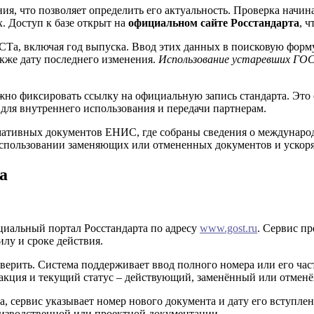
, что позволяет определить его актуальность. Проверка начина
. Доступ к базе открыт на
официальном сайте Росстандарта
, 
СТа, включая год выпуска. Ввод этих данных в поисковую форм
акже дату последнего изменения.
Использование устаревших ГО
но фиксировать ссылку на официальную запись стандарта. Это о
для внутреннего использования и передачи партнерам.
ативных документов ЕНИС, где собраны сведения о международ
спользовании заменяющих или отмененных документов и ускоря
а
иальный портал Росстандарта по адресу
www.gost.ru
. Сервис п
илу и сроке действия.
ерить. Система поддерживает ввод полного номера или его част
едакция и текущий статус – действующий, заменённый или отмен
а, сервис указывает номер нового документа и дату его вступлен
оизводственной или проектной документации.