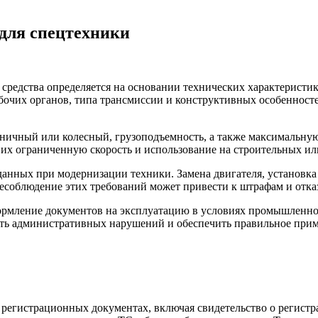
для спецтехники
 средства определяется на основании технических характеристи
бочих органов, типа трансмиссии и конструктивных особенносте
сеничный или колесный, грузоподъемность, а также максимальну
их ограниченную скорость и использование на строительных и
анных при модернизации техники. Замена двигателя, установк
Несоблюдение этих требований может привести к штрафам и отка
формление документов на эксплуатацию в условиях промышленно
ать административных нарушений и обеспечить правильное прим
 в регистрационных документах, включая свидетельство о регис