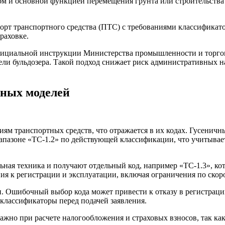
ом и основной функцией перемещения грунта или строительства 
рт транспортного средства (ПТС) с требованиями классификатор
раховке.
официальной инструкции Министерства промышленности и торг
дели бульдозера. Такой подход снижает риск административных 
сных моделей
иям транспортных средств, что отражается в их кодах. Гусенич
иапазоне «ТС-1.2» по действующей классификации, что учитыва
ьная техника и получают отдельный код, например «ТС-1.3», ко
ния к регистрации и эксплуатации, включая ограничения по скор
. Ошибочный выбор кода может привести к отказу в регистраци
классификаторы перед подачей заявления.
ажно при расчете налогообложения и страховых взносов, так как