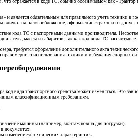
и, что отражается в коде ТС, обычно обозначаемом как «Тракто
а» и является обязательным для правильного учета техники в го
коды влияют на налогообложение, оформление страховки и допуск
етствие кода ТС с паспортными данными производителя. Несоотв
вигателя, массы и габаритов, так как код вида ТС рассчитываетс
озера, требуется оформление дополнительного акта техническог
ия правомерного использования техники и избежания спорных с
 переоборудовании
а код вида транспортного средства может изменяться. Это зави
ативным классификационным требованиям.
:
значение машины (например, монтаж ковша для погрузки);
 в документах;
м изменением технических характеристик.