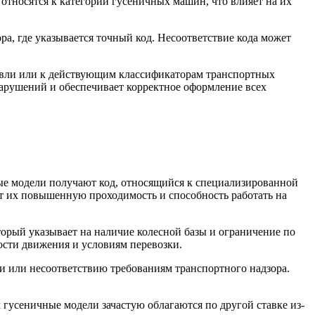
относятся к категории гусеничных машин, что влияет на их
а, где указывается точный код. Несоответствие кода может
овли или к действующим классификаторам транспортных
нарушений и обеспечивает корректное оформление всех
ные модели получают код, относящийся к специализированной
ет их повышенную проходимость и способность работать на
торый указывает на наличие колесной базы и ограничение по
ости движения и условиям перевозки.
и или несоответствию требованиям транспортного надзора.
 гусеничные модели зачастую облагаются по другой ставке из-