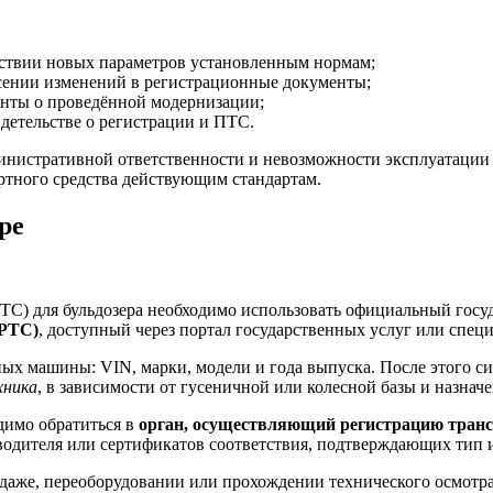
тствии новых параметров установленным нормам;
есении изменений в регистрационные документы;
енты о проведённой модернизации;
идетельстве о регистрации и ПТС.
нистративной ответственности и невозможности эксплуатации б
ртного средства действующим стандартам.
ре
(ТС) для бульдозера необходимо использовать официальный госу
ГРТС)
, доступный через портал государственных услуг или спе
ых машины: VIN, марки, модели и года выпуска. После этого си
хника
, в зависимости от гусеничной или колесной базы и назна
одимо обратиться в
орган, осуществляющий регистрацию транс
водителя или сертификатов соответствия, подтверждающих тип и
одаже, переоборудовании или прохождении технического осмотра,