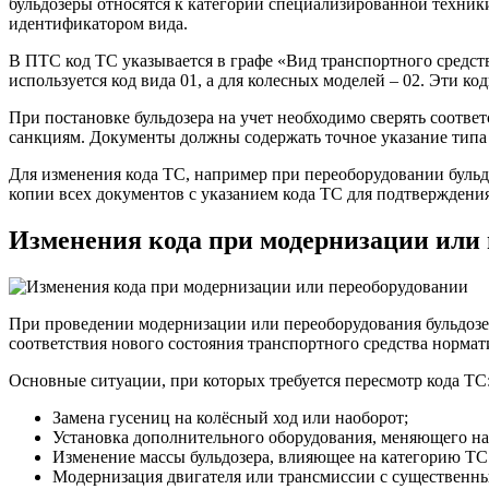
бульдозеры относятся к категории специализированной техник
идентификатором вида.
В ПТС код ТС указывается в графе «Вид транспортного средств
используется код вида 01, а для колесных моделей – 02. Эти 
При постановке бульдозера на учет необходимо сверять соотв
санкциям. Документы должны содержать точное указание типа д
Для изменения кода ТС, например при переоборудовании бульд
копии всех документов с указанием кода ТС для подтвержден
Изменения кода при модернизации или
При проведении модернизации или переоборудования бульдозер
соответствия нового состояния транспортного средства норм
Основные ситуации, при которых требуется пересмотр кода ТС
Замена гусениц на колёсный ход или наоборот;
Установка дополнительного оборудования, меняющего на
Изменение массы бульдозера, влияющее на категорию ТС
Модернизация двигателя или трансмиссии с существенны