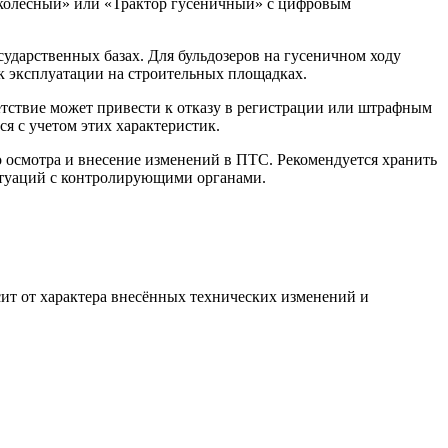
р колесный» или «Трактор гусеничный» с цифровым
сударственных базах. Для бульдозеров на гусеничном ходу
 к эксплуатации на строительных площадках.
етствие может привести к отказу в регистрации или штрафным
я с учетом этих характеристик.
о осмотра и внесение изменений в ПТС. Рекомендуется хранить
итуаций с контролирующими органами.
сит от характера внесённых технических изменений и