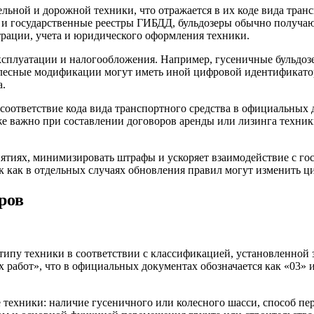
льной и дорожной техники, что отражается в их коде вида транс
и государственные реестры ГИБДД, бульдозеры обычно получаю
трации, учета и юридического оформления техники.
ксплуатации и налогообложения. Например, гусеничные бульдо
колесные модификации могут иметь иной цифровой идентификато
а.
соответствие кода вида транспортного средства в официальных д
е важно при составлении договоров аренды или лизинга техники,
иятиях, минимизировать штрафы и ускоряет взаимодействие с го
так как в отдельных случаях обновления правил могут изменить
ров
типу техники в соответствии с классификацией, установленной 
 работ», что в официальных документах обозначается как «03»
техники: наличие гусеничного или колесного шасси, способ пер