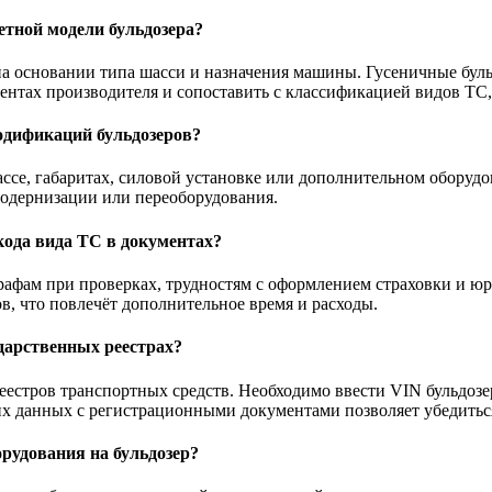
етной модели бульдозера?
 на основании типа шасси и назначения машины. Гусеничные буль
ентах производителя и сопоставить с классификацией видов ТС
одификаций бульдозеров?
ассе, габаритах, силовой установке или дополнительном оборуд
модернизации или переоборудования.
кода вида ТС в документах?
рафам при проверках, трудностям с оформлением страховки и ю
в, что повлечёт дополнительное время и расходы.
ударственных реестрах?
еестров транспортных средств. Необходимо ввести VIN бульдозе
их данных с регистрационными документами позволяет убедиться
орудования на бульдозер?