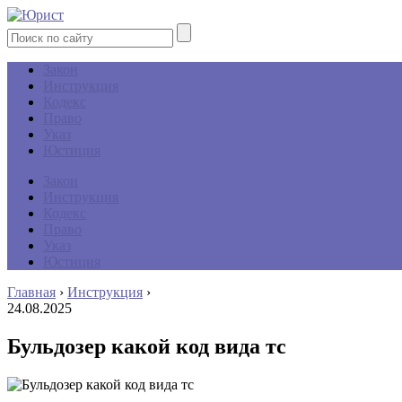
Закон
Инструкция
Кодекс
Право
Указ
Юстиция
Закон
Инструкция
Кодекс
Право
Указ
Юстиция
Главная
›
Инструкция
›
24.08.2025
Бульдозер какой код вида тс