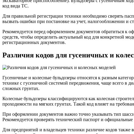
экскаваторное приспособление). Бульдозеры с гусеничным ход
код вида ТС.
Для правильной регистрации техники необходимо сверять паспо
вызвать ошибки при постановке на учет, налогообложении и ст
Рекомендуется перед оформлением документов обратиться к 
средств, чтобы определить актуальный код для конкретной мо
регистрационных документов.
Различия кодов для гусеничных и коле
Гусеничные и колесные бульдозеры относятся к разным категор
технике с гусеничной системой передвижения, чаще всего в д
сложных грунтах.
Колесные бульдозеры классифицируются как колесная строител
проходимости на мягких грунтах. Такой код влияет на требова
При оформлении документов важно точно указывать тип шасси
Рекомендуется проверять технический паспорт и официальные 
Для предприятий и владельцев техники различие кодов также в