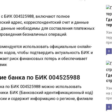
 с БИК 004525988, включают полное
Гд
ский адрес, корреспондентский счет и данные
те
ти данные необходимы для составления платежных
Узн
 проведения безналичных операций.
тер
пре
омендуется использовать официальные онлайн-
0
х кодов, чтобы подтвердить актуальность БИК и
жает риск финансовых потерь и обеспечивает
ами.
Гд
ие банка по БИК 004525988
ст
ка по БИК 004525988 можно использовать
Узн
ники. БИК (Банковский идентификационный код)
на 
ссии и содержит информацию о регионе, филиале
пре
0