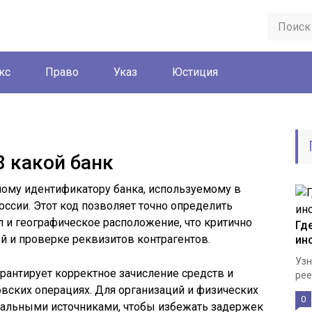
кс
Право
Указ
Юстиция
8 какой банк
ному идентификатору банка, используемому в
ссии. Этот код позволяет точно определить
 и географическое расположение, что критично
Гд
й и проверке реквизитов контрагентов.
ин
Узн
рантирует корректное зачисление средств и
рее
вских операциях. Для организаций и физических
0
циальными источниками, чтобы избежать задержек