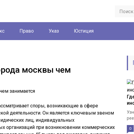
кс
Право
Указ
Юстиция
орода москвы чем
Гд
ин
ассматривает споры, возникающие в сфере
Узн
кой деятельности. Он является ключевым звеном
рее
идических лиц, индивидуальных
ых организаций при возникновении коммерческих
0