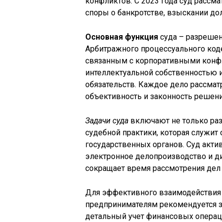
конфликтов. С 2023 года суд рассм
споры о банкротстве, взыскании до
Основная функция
суда – разреше
Арбитражного процессуального коде
связанным с корпоративными конфл
интеллектуальной собственностью 
обязательств. Каждое дело рассма
объективность и законность решени
Задачи суда
включают не только раз
судебной практики, которая служит
государственных органов. Суд акти
электронное делопроизводство и ди
сокращает время рассмотрения дел
Для эффективного взаимодействия
предпринимателям рекомендуется за
детальный учет финансовых операц