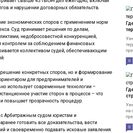
атривает свыше 45 тысяч дел ежегодно, включая
лгов и нарушении договорных обязательств.
ние экономических споров с применением норм
Гд
кса. Суд принимает решения по делам,
те
иктами, недобросовестной конкуренцией,
Узн
и контролем за соблюдением финансовых
тер
тривается коллективом судей, обеспечивающим
пре
й.
0
решение конкретных споров, но и формирование
 ориентиром для предпринимателей и
вно использует современные технологии –
Гд
станционное участие сторон в процессе – что
ст
 и повышает прозрачность процедур.
Узн
на 
 с Арбитражным судом юристам и
пре
ранее готовить все доказательства, вести
0
ий и своевременно подавать исковые заявления.