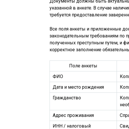
Документы должны быть актуальны
указанной в анкете. В случае налич
требуется предоставление заверенн
Все поля анкеты и приложенные до
законодательным требованиям по п
полученных преступным путем, и фи
корректное заполнение обязательны
Поле анкеты
ФИО
Коп
Дата и место рождения
Коп
Гражданство
Коп
нео
Адрес проживания
Спр
ИНН / налоговый
Сви