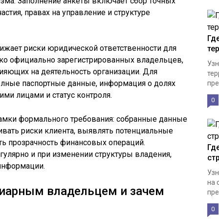
зма. Заполнение анкеты включает сбор точных
астия, правах на управление и структуре
Гд
ижает риски юридической ответственности для
те
ько официально зарегистрированных владельцев,
Узн
лияющих на деятельность организации. Для
тер
лные паспортные данные, информация о долях
пре
ими лицами и статус контроля.
0
амки формального требования: собранные данные
ивать риски клиента, выявлять потенциальные
ть прозрачность финансовых операций.
Гд
гулярно и при изменении структуры владения,
ст
информации.
Узн
на 
циарным владельцем и зачем
пре
0