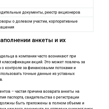
едительные документы, реестр акционеров
оворы о долевом участии, корпоративные
лашения
аполнении анкеты и их
адельца в компании часто возникают при
 классификации акций. Это может повлечь за
а о контроле за финансовыми потоками и
спользовать точные данные из уставных
в.
тов – частая причина возврата анкеты на
пия паспорта, свидетельства о регистрации
, должны быть приложены в полном объеме и
рка каждого документа до отправки снижает риск