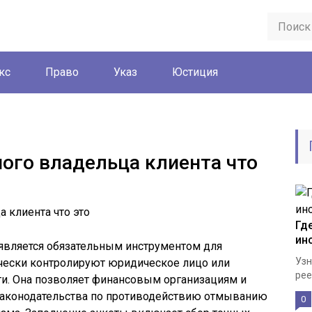
кс
Право
Указ
Юстиция
ого владельца клиента что
Гд
ин
является обязательным инструментом для
Узн
чески контролируют юридическое лицо или
рее
ти. Она позволяет финансовым организациям и
законодательства по противодействию отмыванию
0