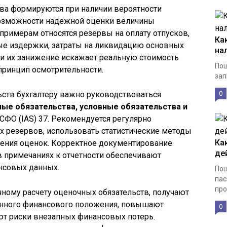
тва формируются при наличии вероятности
озможности надежной оценки величины
примерам относятся резервы на оплату отпусков,
Ка
ные издержки, затраты на ликвидацию основных
на
или их занижение искажает реальную стоимость
Пош
принцип осмотрительности.
зап
ьств бухгалтеру важно руководствоваться
0
ные обязательства, условные обязательства и
ФО (IAS) 37. Рекомендуется регулярно
х резервов, использовать статистические методы
Ка
нения оценок. Корректное документирование
де
в примечаниях к отчетности обеспечивают
нсовых данных.
Пош
пас
про
ному расчету оценочных обязательств, получают
енного финансового положения, повышают
0
т риски внезапных финансовых потерь.