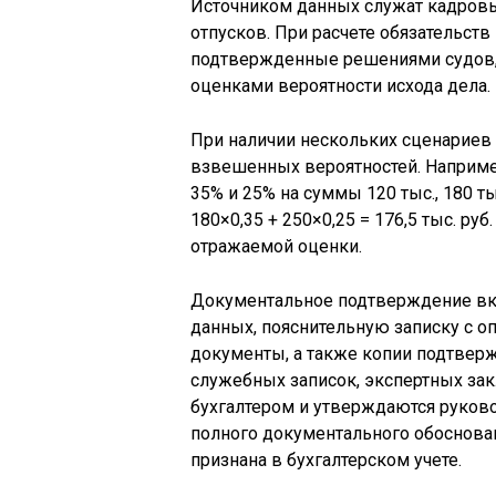
Источником данных служат кадровы
отпусков. При расчете обязательст
подтвержденные решениями судов,
оценками вероятности исхода дела.
При наличии нескольких сценариев 
взвешенных вероятностей. Например
35% и 25% на суммы 120 тыс., 180 тыс
180×0,35 + 250×0,25 = 176,5 тыс. ру
отражаемой оценки.
Документальное подтверждение вкл
данных, пояснительную записку с о
документы, а также копии подтвер
служебных записок, экспертных за
бухгалтером и утверждаются руково
полного документального обоснова
признана в бухгалтерском учете.