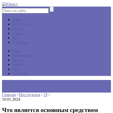
Закон
Инструкция
Кодекс
Право
Указ
Юстиция
Закон
Инструкция
Кодекс
Право
Указ
Юстиция
Главная
›
Инструкция
›
19
›
10.01.2024
Что является основным средством