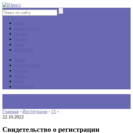
Закон
Инструкция
Кодекс
Право
Указ
Юстиция
Закон
Инструкция
Кодекс
Право
Указ
Юстиция
Главная
›
Инструкция
›
15
›
22.10.2022
Свидетельство о регистрации